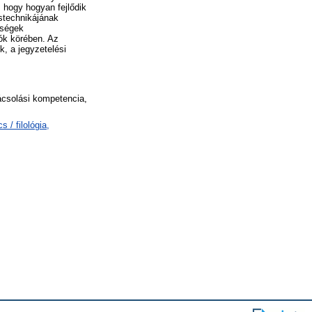
l, hogy hogyan fejlődik
stechnikájának
ységek
́k körében. Az
k, a jegyzetelési
mácsolási kompetencia,
 / filológia,