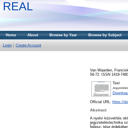
REAL
Home
About
Browse by Year
Browse by Subject
Login
Create Account
Van Waarden, Francis
58-72. ISSN 1419-748
Text
Jegyzetele
Download
Official URL:
https://d
Abstract
A nyelvi közvetítés ok
jegyzeteléstechnika sz
fejlesz- tése érdeké