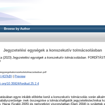
Browse by Author
Jegyzetelési egységek a konszekutív tolmácsolásban
ka
(2023)
Jegyzetelési egységek a konszekutív tolmácsolásban.
FORDÍTÁSTU
0
siegysegekakonszekutivtolmacsolasban.pdf
 (437kB)
|
Preview
oi.org/10.35924/fordtud.25.2.4
tatásában egyre inkább előtérbe kerül a konszekutív tolmácsolás során alka
abályszerűsége- inek összegzése a tolmácshallgatók jegyzeteléstechnikai k
ben. Hazai (Szabó 2005) és nemzetközi viszonylatban (Dam 2004) is születtek