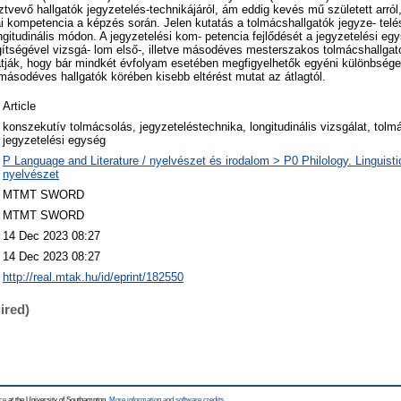
tvevő hallgatók jegyzetelés-technikájáról, ám eddig kevés mű született arró
i kompetencia a képzés során. Jelen kutatás a tolmácshallgatók jegyze- telé
longitudinális módon. A jegyzetelési kom- petencia fejlődését a jegyzetelési eg
́tségével vizsgá- lom első-, illetve másodéves mesterszakos tolmácshallgato
ák, hogy bár mindkét évfolyam esetében megfigyelhetők egyéni különbsége
́sodéves hallgatók körében kisebb eltérést mutat az átlagtól.
Article
konszekutív tolmácsolás, jegyzeteléstechnika, longitudinális vizsgálat, tol
jegyzetelési egység
P Language and Literature / nyelvészet és irodalom > P0 Philology. Linguistics
nyelvészet
MTMT SWORD
MTMT SWORD
14 Dec 2023 08:27
14 Dec 2023 08:27
http://real.mtak.hu/id/eprint/182550
ired)
ce
at the University of Southampton.
More information and software credits
.