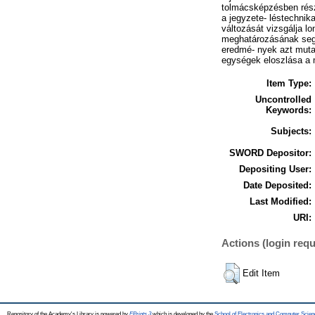
tolmácsképzésben rész
a jegyzete- léstechnika
változását vizsgálja 
meghatározásának segi
eredmé- nyek azt mutatj
egységek eloszlása a ma
Item Type:
Uncontrolled
Keywords:
Subjects:
SWORD Depositor:
Depositing User:
Date Deposited:
Last Modified:
URI:
Actions (login requ
Edit Item
Repository of the Academy's Library is powered by
EPrints 3
which is developed by the
School of Electronics and Computer Scien