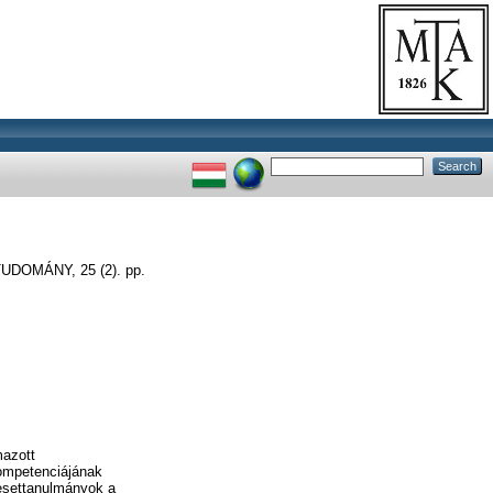
DOMÁNY, 25 (2). pp.
lmazott
ompetenciájának
 esettanulmányok a