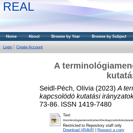
REAL
Home
About
Browse by Year
Browse by Subject
Login
Create Account
A terminológiame
kutatá
Seidl-Péch, Olívia
(2023)
A te
kapcsolódó kutatási irányzatok
73-86. ISSN 1419-7480
Text
Aterminologiamenedzsmenthezkapcsolodokutatasii
Restricted to Repository staff only
Download (454kB)
|
Request a copy