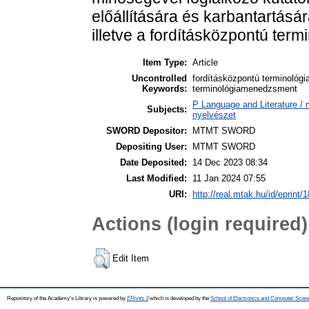
előállítására és karbantarta
illetve a fordításközpontú te
Item Type:
Article
Uncontrolled
fordításközpontú terminológi
Keywords:
terminológiamenedzsment
P Language and Literature / n
Subjects:
nyelvészet
SWORD Depositor:
MTMT SWORD
Depositing User:
MTMT SWORD
Date Deposited:
14 Dec 2023 08:34
Last Modified:
11 Jan 2024 07:55
URI:
http://real.mtak.hu/id/eprint/
Actions (login required)
Edit Item
Repository of the Academy's Library is powered by
EPrints 3
which is developed by the
School of Electronics and Computer Scien