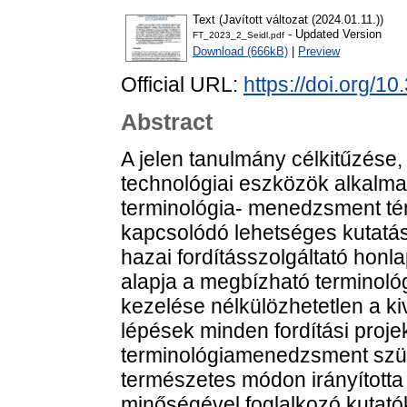
Text (Javított változat (2024.01.11.))
- Updated Version
FT_2023_2_Seidl.pdf
Download (666kB)
|
Preview
Official URL:
https://doi.org/10
Abstract
A jelen tanulmány célkitűzése
technológiai eszközök alkalma
terminológia- menedzsment téma
kapcsolódó lehetséges kutatá
hazai fordításszolgáltató honla
alapja a megbízható terminoló
kezelése nélkülözhetetlen a kiv
lépések minden fordítási pro
terminológiamenedzsment szük
természetes módon irányította a
minőségével foglalkozó kutato