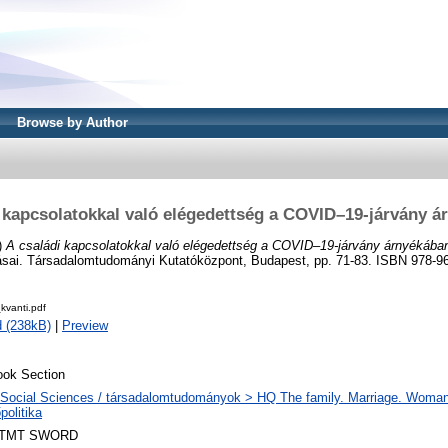
Browse by Author
 kapcsolatokkal való elégedettség a COVID–19-járvány 
)
A családi kapcsolatokkal való elégedettség a COVID–19-járvány árnyékába
tásai. Társadalomtudományi Kutatóközpont, Budapest, pp. 71-83. ISBN 978-9
kvanti.pdf
 (238kB)
|
Preview
ok Section
Social Sciences / társadalomtudományok > HQ The family. Marriage. Woman
politika
TMT SWORD