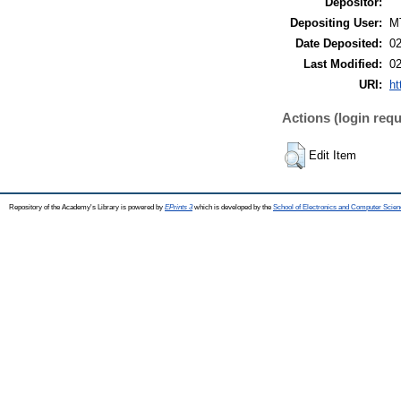
Depositor:
Depositing User:
M
Date Deposited:
02
Last Modified:
02
URI:
ht
Actions (login requ
Edit Item
Repository of the Academy's Library is powered by
EPrints 3
which is developed by the
School of Electronics and Computer Scien