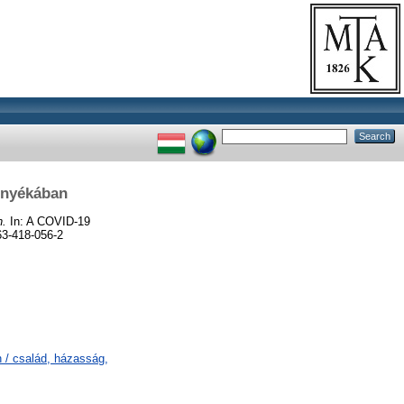
árnyékában
n.
In: A COVID-19
63-418-056-2
 / család, házasság,