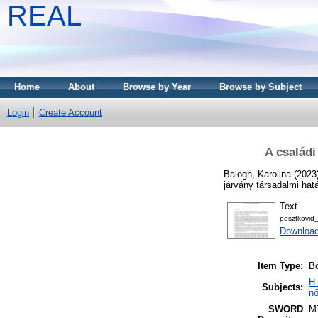
REAL
Home
About
Browse by Year
Browse by Subject
Login
Create Account
A családi
Balogh, Karolina
(2023
járvány társadalmi ha
Text
posztkovid_
Download
Item Type:
Bo
H 
Subjects:
nő
SWORD
M