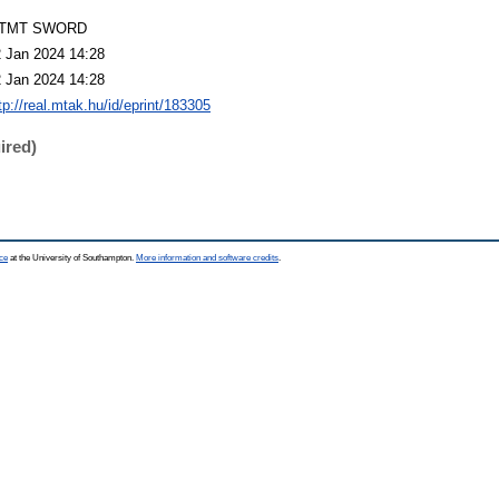
TMT SWORD
 Jan 2024 14:28
 Jan 2024 14:28
tp://real.mtak.hu/id/eprint/183305
ired)
ce
at the University of Southampton.
More information and software credits
.