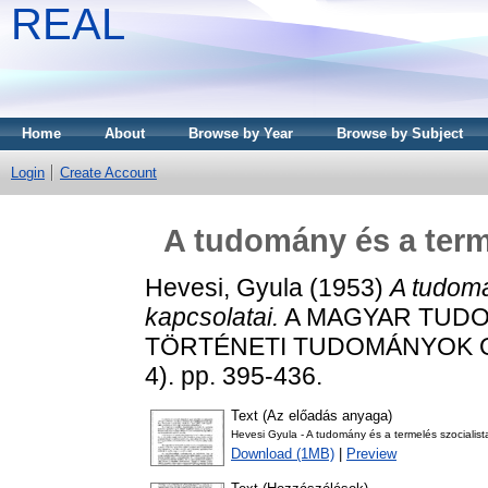
REAL
Home
About
Browse by Year
Browse by Subject
Login
Create Account
A tudomány és a terme
Hevesi, Gyula
(1953)
A tudomá
kapcsolatai.
A MAGYAR TUDO
TÖRTÉNETI TUDOMÁNYOK O
4). pp. 395-436.
Text (Az előadás anyaga)
Hevesi Gyula - A tudomány és a termelés szocialist
Download (1MB)
|
Preview