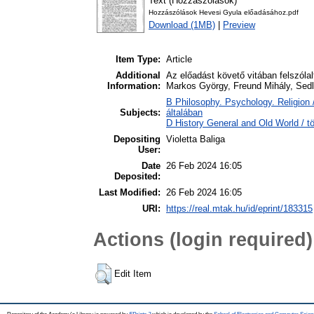
Text (Hozzászólások)
Hozzászólások Hevesi Gyula előadásához.pdf
Download (1MB)
|
Preview
Item Type:
Article
Additional
Az előadást követő vitában felszólal
Information:
Markos György, Freund Mihály, Sed
B Philosophy. Psychology. Religion / 
Subjects:
általában
D History General and Old World / tö
Depositing
Violetta Baliga
User:
Date
26 Feb 2024 16:05
Deposited:
Last Modified:
26 Feb 2024 16:05
URI:
https://real.mtak.hu/id/eprint/183315
Actions (login required)
Edit Item