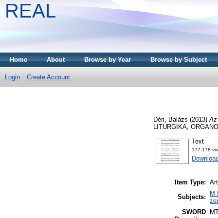
REAL
Home
About
Browse by Year
Browse by Subject
Login
Create Account
Déri, Balázs
(2013)
Az 
LITURGIKA, ORGANOLÓ
Text
177-178-vir
Downloa
Item Type:
Art
M 
Subjects:
ze
SWORD
M