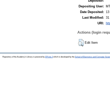
Depositor:
Depositing User:
M
Date Deposited:
13
Last Modified:
31
URI:
htt
Actions (login requ
Edit Item
Repository of the Academy's Library is powered by
EPrints 3
which is developed by the
School of Electronics and Computer Scien