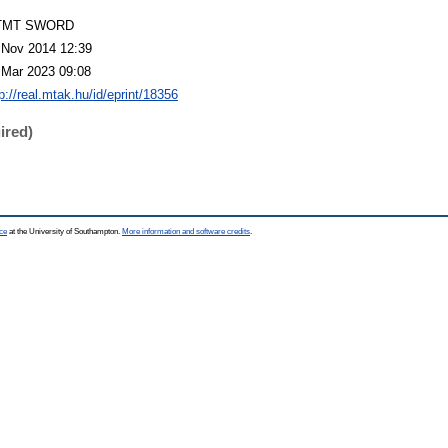
TMT SWORD
 Nov 2014 12:39
 Mar 2023 09:08
p://real.mtak.hu/id/eprint/18356
ired)
ce
at the University of Southampton.
More information and software credits
.