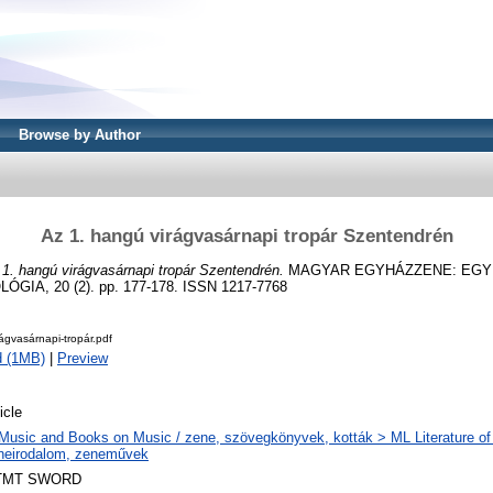
Browse by Author
Az 1. hangú virágvasárnapi tropár Szentendrén
1. hangú virágvasárnapi tropár Szentendrén.
MAGYAR EGYHÁZZENE: EGY
GIA, 20 (2). pp. 177-178. ISSN 1217-7768
ágvasárnapi-tropár.pdf
d (1MB)
|
Preview
icle
Music and Books on Music / zene, szövegkönyvek, kották > ML Literature of
neirodalom, zeneművek
TMT SWORD