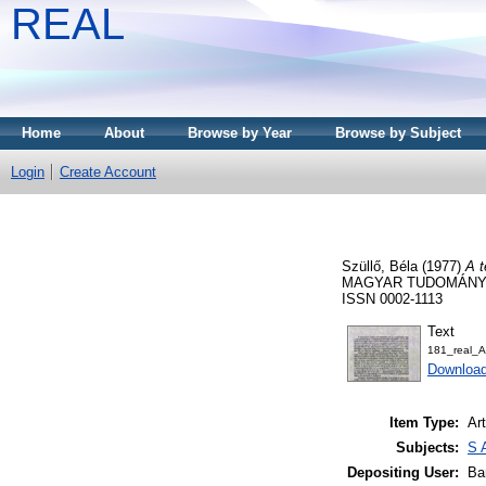
REAL
Home
About
Browse by Year
Browse by Subject
Login
Create Account
Szüllő, Béla
(1977)
A t
MAGYAR TUDOMÁNYOS
ISSN 0002-1113
Text
181_real_
Downloa
Item Type:
Art
Subjects:
S 
Depositing User:
Ba