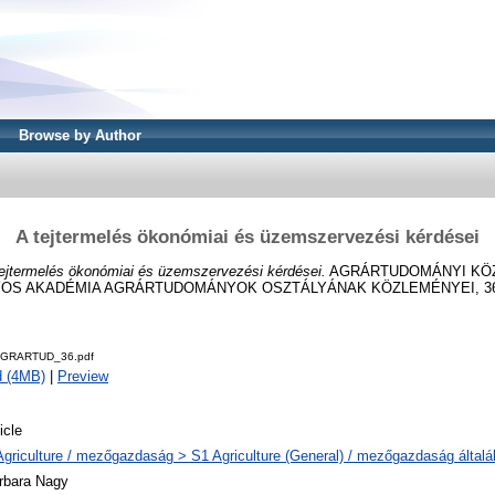
Browse by Author
A tejtermelés ökonómiai és üzemszervezési kérdései
ejtermelés ökonómiai és üzemszervezési kérdései.
AGRÁRTUDOMÁNYI KÖZ
 AKADÉMIA AGRÁRTUDOMÁNYOK OSZTÁLYÁNAK KÖZLEMÉNYEI, 36 (1-3
AGRARTUD_36.pdf
d (4MB)
|
Preview
icle
Agriculture / mezőgazdaság > S1 Agriculture (General) / mezőgazdaság által
rbara Nagy