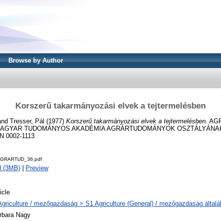
Browse by Author
Korszerű takarmányozási elvek a tejtermelésben
and
Tresser, Pál
(1977)
Korszerű takarmányozási elvek a tejtermelésben.
AG
MAGYAR TUDOMÁNYOS AKADÉMIA AGRÁRTUDOMÁNYOK OSZTÁLYÁNAK
SN 0002-1113
AGRARTUD_36.pdf
d (3MB)
|
Preview
icle
Agriculture / mezőgazdaság > S1 Agriculture (General) / mezőgazdaság által
rbara Nagy