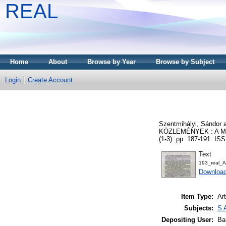
REAL
Home
About
Browse by Year
Browse by Subject
Login
Create Account
Szentmihályi, Sándor
KÖZLEMÉNYEK : A 
(1-3). pp. 187-191. IS
Text
193_real_
Downloa
Item Type:
Art
Subjects:
S 
Depositing User:
Ba