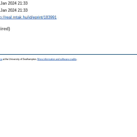
 Jan 2024 21:33
 Jan 2024 21:33
p://real.mtak.hu/id/eprint/183991
ired)
ce
at the University of Southampton.
More information and software credits
.