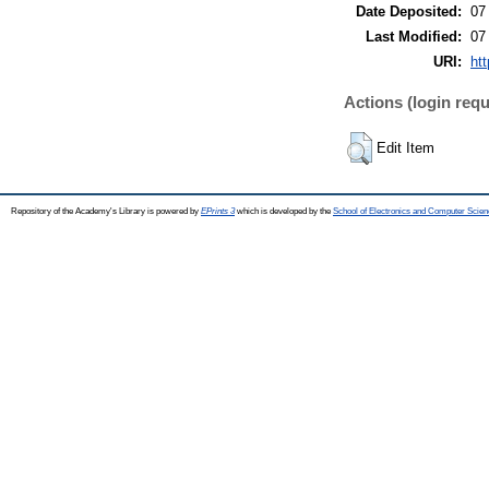
Date Deposited:
07
Last Modified:
07
URI:
htt
Actions (login requ
Edit Item
Repository of the Academy's Library is powered by
EPrints 3
which is developed by the
School of Electronics and Computer Scien