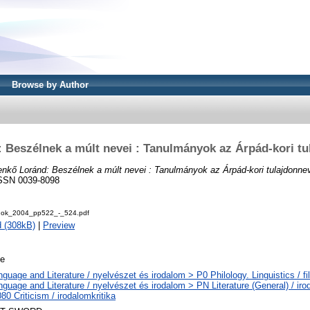
Browse by Author
 Beszélnek a múlt nevei : Tanulmányok az Árpád-kori tu
nkő Loránd: Beszélnek a múlt nevei : Tanulmányok az Árpád-kori tulajdonnev
 ISSN 0039-8098
dok_2004_pp522_-_524.pdf
 (308kB)
|
Preview
le
guage and Literature / nyelvészet és irodalom > P0 Philology. Linguistics / fi
guage and Literature / nyelvészet és irodalom > PN Literature (General) / iro
0 Criticism / irodalomkritika