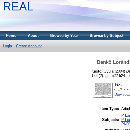
REAL
Home
About
Browse by Year
Browse by Subject
Login
Create Account
Benkő Loránd:
Kristó, Gyula
(2004)
Be
138 (2). pp. 522-524.
Text
cut_Szaza
Download
Item Type:
Artic
P Lan
Subjects:
P Lan
PN008