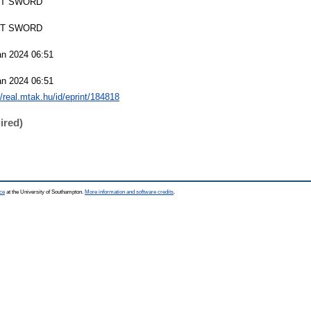
T SWORD
T SWORD
an 2024 06:51
an 2024 06:51
//real.mtak.hu/id/eprint/184818
ired)
ce
at the University of Southampton.
More information and software credits
.