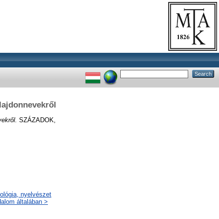
lajdonnevekről
ekről.
SZÁZADOK,
lológia, nyelvészet
dalom általában >