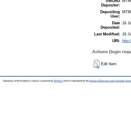
SWORD
MTM
Depositor:
Depositing
MTM
User:
Date
16 J
Deposited:
Last Modified:
16 J
URI:
http:
Actions (login requ
Edit Item
Repository of the Academy's Library is powered by
EPrints 3
which is developed by the
School of Electronics and Computer Scien