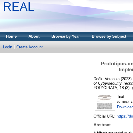
REAL
Home
About
Browse by Year
Browse by Subject
Login
Create Account
Prototípus-im
Imple
Deák, Veronika
(2023)
of Cybersecurity Techn
FOLYÓIRATA, 18 (3). 
Text
09_deak_1
Downloa
Official URL:
https://d
Abstract