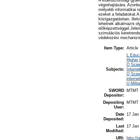
A kiberbiztonsági gyako
végrehajtására. Azonb
mélyebb informatikai i
ezeket a feladatokat.A
közigazgatásban, ille
lehetnek alkalmazni ol
előképzettséggel.Jelen
szimulációs keretrends
védekezési mechanizm
Item Type:
Article
L Educa
Higher 
Q Scie
Subjects:
Interne
Q Scie
intern
U Milit
SWORD
MTMT
Depositor:
Depositing
MTMT
User:
Date
17 Jan
Deposited:
Last
17 Jan
Modified:
URI:
http://