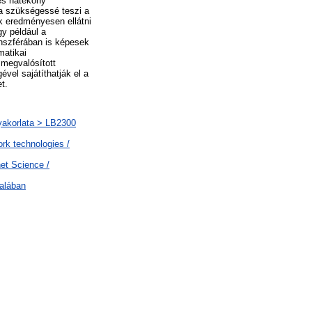
 és hatékony
sa szükségessé teszi a
ek eredményesen ellátni
gy például a
nszférában is képesek
matikai
 megvalósított
vel sajátíthatják el a
t.
gyakorlata > LB2300
k technologies /
et Science /
talában