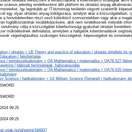
rlatok feladata felkészíteni a felhasználókat a kibervédelmi stratégiák aktív
an számos jelenleg rendelkezésre álló platform és oktatási anyag alkalmazá
smereteket, így leginkább az IT-biztonság területén végzett szakértők képes
 cél egy olyan oktatási anyag kidolgozása, amelyet akár a közszolgálatban, í
tve a honvédelemben részt vevő különböző szervezetekben vagy akár a magá
yan foglalkoztatottak továbbképzésére, akik nem rendelkeznek mélyebb infor
 tanulmány célja a közszolgálati kiberbiztonsági gyakorlati oktatás keretében
zer működésének definiálása, amelyben a hallgatók kibertámadások segítségé
usok végrehajtásához szükséges készségeket, képességeket és ismereteke
tion / oktatás > LB Theory and practice of education / oktatás elmélete és 
Education / felsőoktatás
nce / természettudomány > QA Mathematics / matematika > QA76.527 Networ
tworking / hálózati technológiák, hálózatosodás
nce / természettudomány > QA Mathematics / matematika > QA76.625 Intern
ettudomány
ary Science / hadtudomány > U1 Military Science (General) / hadtudomány ál
 SWORD
 SWORD
 2024 09:25
 2024 09:25
real.mtak.hu/id/eprint/184907