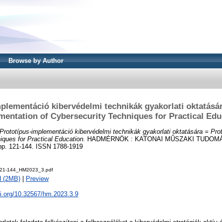
Browse by Author
plementáció kibervédelmi technikák gyakorlati oktatásá
mentation of Cybersecurity Techniques for Practical Edu
Prototípus-implementáció kibervédelmi technikák gyakorlati oktatására = Pr
iques for Practical Education.
HADMÉRNÖK : KATONAI MŰSZAKI TUDOM
pp. 121-144. ISSN 1788-1919
21-144_HM2023_3.pdf
d (2MB)
|
Preview
oi.org/10.32567/hm.2023.3.9