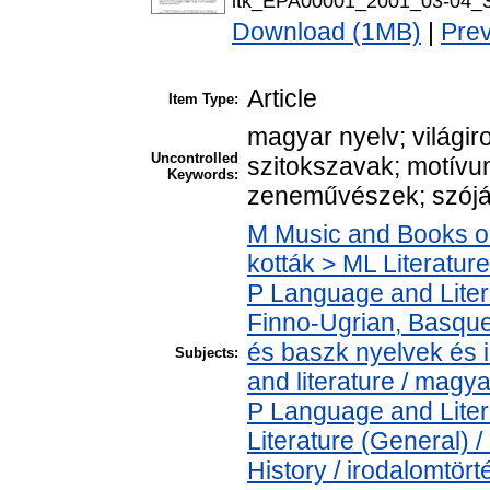
itk_EPA00001_2001_03-04_3
Download (1MB)
|
Pre
Article
Item Type:
magyar nyelv; világi
Uncontrolled
szitokszavak; motívum
Keywords:
zeneművészek; szóját
M Music and Books o
kották > ML Literatu
P Language and Liter
Finno-Ugrian, Basque 
és baszk nyelvek és
Subjects:
and literature / magy
P Language and Liter
Literature (General) 
History / irodalomtört