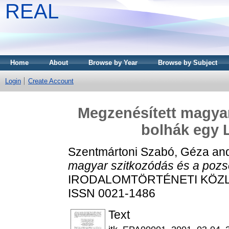
REAL
Home
About
Browse by Year
Browse by Subject
Login
Create Account
Megzenésített magyar
bolhák egy 
Szentmártoni Szabó, Géza
an
magyar szitkozódás és a pozs
IRODALOMTÖRTÉNETI KÖZLEMÉ
ISSN 0021-1486
Text