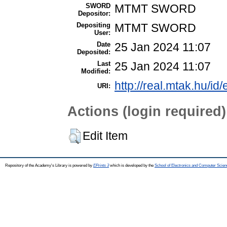
SWORD
MTMT SWORD
Depositor:
Depositing
MTMT SWORD
User:
Date
25 Jan 2024 11:07
Deposited:
Last
25 Jan 2024 11:07
Modified:
http://real.mtak.hu/id
URI:
Actions (login required)
Edit Item
Repository of the Academy's Library is powered by
EPrints 3
which is developed by the
School of Electronics and Computer Scien