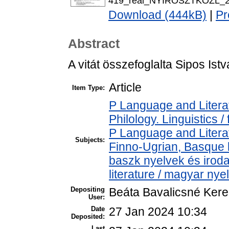
419_real_NYIROSZTKOZL_22
Download (444kB)
|
Pr
Abstract
A vitát összefoglalta Sipos Istv
Article
Item Type:
P Language and Literat
Philology. Linguistics / 
P Language and Literat
Subjects:
Finno-Ugrian, Basque l
baszk nyelvek és iro
literature / magyar nye
Depositing
Beáta Bavalicsné Ker
User:
Date
27 Jan 2024 10:34
Deposited:
Last