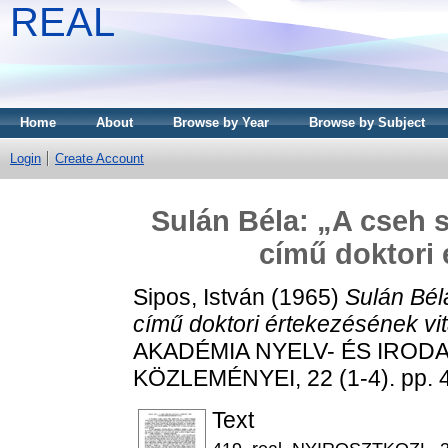
REAL
Home
About
Browse by Year
Browse by Subject
Login
Create Account
Sulán Béla: „A cseh 
című doktori 
Sipos, István
(1965)
Sulán Bél
című doktori értekezésének vit
AKADÉMIA NYELV- ÉS IRO
KÖZLEMÉNYEI, 22 (1-4). pp. 
Text