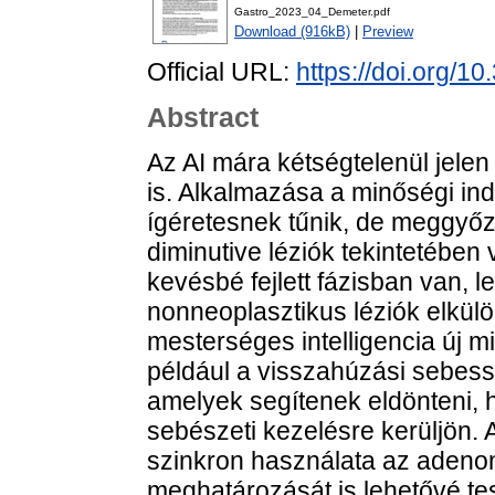
Gastro_2023_04_Demeter.pdf
Download (916kB)
|
Preview
Official URL:
https://doi.org/
Abstract
Az AI mára kétségtelenül jele
is. Alkalmazása a minőségi ind
ígéretesnek tűnik, de meggyő
diminutive léziók tekintetében
kevésbé fejlett fázisban van, 
nonneoplasztikus léziók elkülö
mesterséges intelligencia új m
például a visszahúzási sebess
amelyek segítenek eldönteni,
sebészeti kezelésre kerüljön. A
szinkron használata az adeno
meghatározását is lehetővé tes