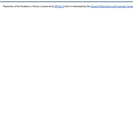
Repository of the Academy's Library is powered by
EPrints 3
which is developed by the
School of Electronics and Computer Scien