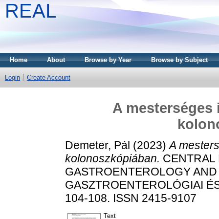
REAL
Home
About
Browse by Year
Browse by Subject
Login
Create Account
A mesterséges i
kolon
Demeter, Pál
(2023)
A mesters
kolonoszkópiában.
CENTRAL 
GASTROENTEROLOGY AND 
GASZTROENTEROLÓGIAI ÉS H
104-108. ISSN 2415-9107
Text