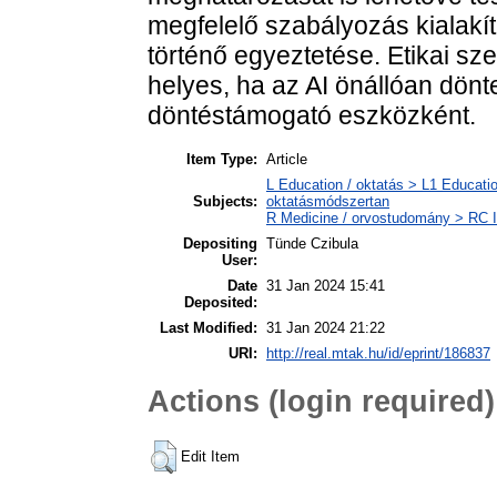
megfelelő szabályozás kialakít
történő egyeztetése. Etikai s
helyes, ha az AI önállóan dönt
döntéstámogató eszközként.
Item Type:
Article
L Education / oktatás > L1 Educatio
Subjects:
oktatásmódszertan
R Medicine / orvostudomány > RC I
Depositing
Tünde Czibula
User:
Date
31 Jan 2024 15:41
Deposited:
Last Modified:
31 Jan 2024 21:22
URI:
http://real.mtak.hu/id/eprint/186837
Actions (login required)
Edit Item