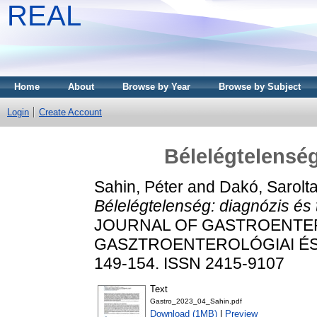
REAL
Home
About
Browse by Year
Browse by Subject
Login
Create Account
Bélelégtelenség
Sahin, Péter
and
Dakó, Sarolt
Bélelégtelenség: diagnózis és 
JOURNAL OF GASTROENTE
GASZTROENTEROLÓGIAI ÉS H
149-154. ISSN 2415-9107
Text
Gastro_2023_04_Sahin.pdf
Download (1MB)
|
Preview