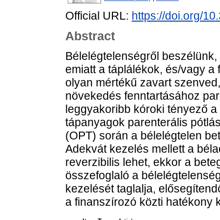
Official URL:
https://doi.org/
Abstract
Bélelégtelenségről beszélünk,
emiatt a táplálékok, és/vagy a 
olyan mértékű zavart szenved
növekedés fenntartásához pare
leggyakoribb kóroki tényező a 
tápanyagok parenterális pótlása
(OPT) során a bélelégtelen be
Adekvát kezelés mellett a bél
reverzibilis lehet, ekkor a bet
összefoglaló a bélelégtelenség
kezelését taglalja, elősegítend
a finanszírozó közti hatékony