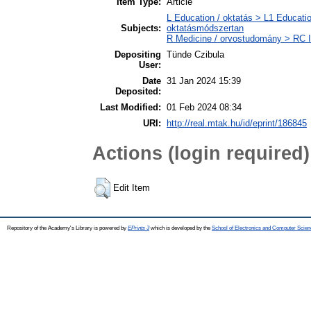
Item Type:
Article
L Education / oktatás > L1 Educatio
Subjects:
oktatásmódszertan
R Medicine / orvostudomány > RC I
Depositing
Tünde Czibula
User:
Date
31 Jan 2024 15:39
Deposited:
Last Modified:
01 Feb 2024 08:34
URI:
http://real.mtak.hu/id/eprint/186845
Actions (login required)
Edit Item
Repository of the Academy's Library is powered by
EPrints 3
which is developed by the
School of Electronics and Computer Scien