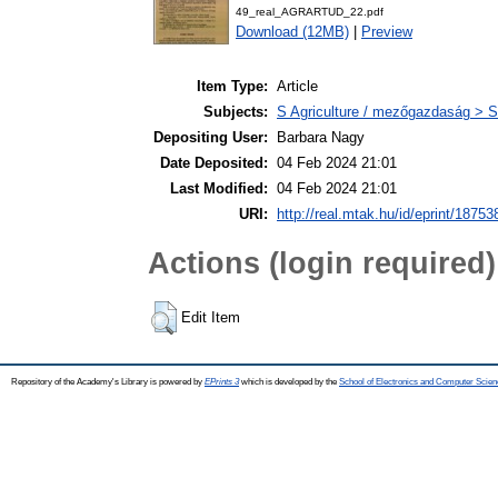
49_real_AGRARTUD_22.pdf
Download (12MB)
|
Preview
Item Type:
Article
Subjects:
S Agriculture / mezőgazdaság > S
Depositing User:
Barbara Nagy
Date Deposited:
04 Feb 2024 21:01
Last Modified:
04 Feb 2024 21:01
URI:
http://real.mtak.hu/id/eprint/18753
Actions (login required)
Edit Item
Repository of the Academy's Library is powered by
EPrints 3
which is developed by the
School of Electronics and Computer Scien