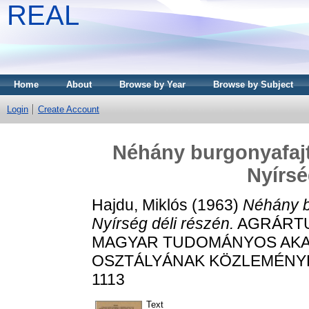
REAL
Home
About
Browse by Year
Browse by Subject
Login
Create Account
Néhány burgonyafajt
Nyírsé
Hajdu, Miklós
(1963)
Néhány b
Nyírség déli részén.
AGRÁRTU
MAGYAR TUDOMÁNYOS AK
OSZTÁLYÁNAK KÖZLEMÉNYEI, 2
1113
Text