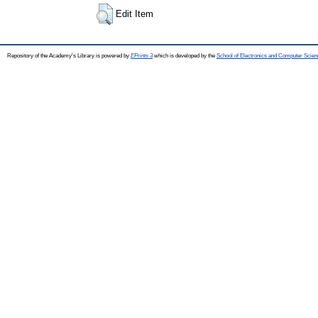
Edit Item
Repository of the Academy's Library is powered by
EPrints 3
which is developed by the
School of Electronics and Computer Scien