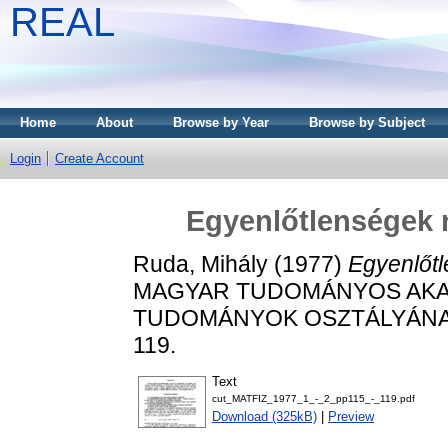
REAL
Home
About
Browse by Year
Browse by Subject
Login
Create Account
Egyenlőtlenségek n
Ruda, Mihály
(1977)
Egyenlőtl
MAGYAR TUDOMÁNYOS AKADÉ
TUDOMÁNYOK OSZTÁLYÁNAK K
119.
Text
cut_MATFIZ_1977_1_-_2_pp115_-_119.pdf
Download (325kB)
|
Preview