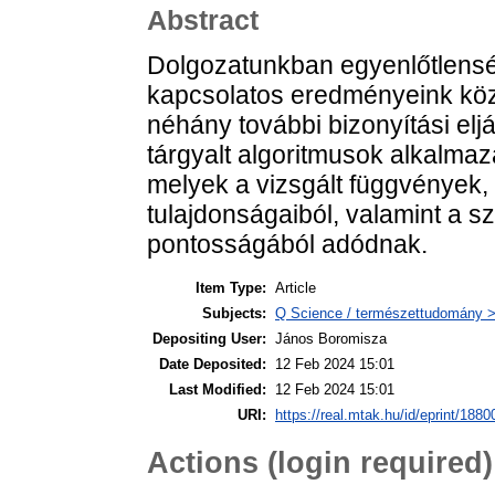
Abstract
Dolgozatunkban egyenlőtlensé
kapcsolatos eredményeink közl
néhány további bizonyítási elj
tárgyalt algoritmusok alkalma
melyek a vizsgált függvények, 
tulajdonságaiból, valamint a sz
pontosságából adódnak.
Item Type:
Article
Subjects:
Q Science / természettudomány 
Depositing User:
János Boromisza
Date Deposited:
12 Feb 2024 15:01
Last Modified:
12 Feb 2024 15:01
URI:
https://real.mtak.hu/id/eprint/1880
Actions (login required)