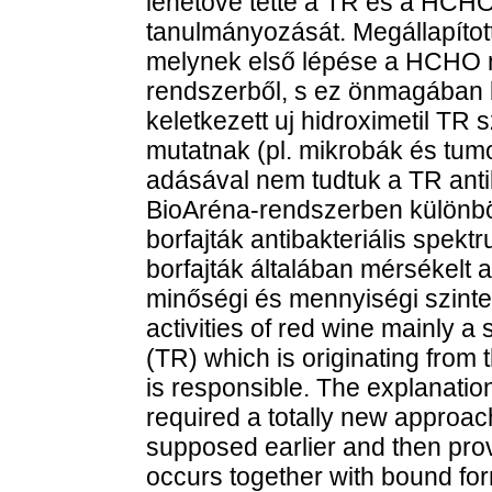
lehetővé tette a TR és a HCHO
tanulmányozását. Megállapított
melynek első lépése a HCHO mo
rendszerből, s ez önmagában bi
keletkezett uj hidroximetil TR 
mutatnak (pl. mikrobák és tum
adásával nem tudtuk a TR antib
BioAréna-rendszerben különböz
borfajták antibakteriális spekt
borfajták általában mérsékelt a
minőségi és mennyiségi szinten
activities of red wine mainly a 
(TR) which is originating from 
is responsible. The explanation 
required a totally new approa
supposed earlier and then prov
occurs together with bound f