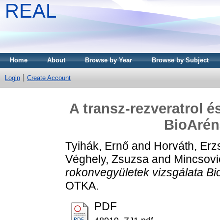
REAL
Home
About
Browse by Year
Browse by Subject
Login
Create Account
A transz-rezveratrol 
BioArén
Tyihák, Ernő
and
Horváth, Erz
Véghely, Zsuzsa
and
Mincsovi
rokonvegyületek vizsgálata B
OTKA.
PDF