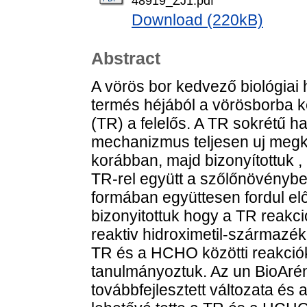
48919_ZJ1.pdf
Download (220kB)
Abstract
A vörös bor kedvező biológiai 
termés héjából a vörösborba ke
(TR) a felelős. A TR sokrétű 
mechanizmus teljesen uj megköz
korábban, majd bizonyítottuk ,
TR-rel együtt a szőlőnövényb
formában együttesen fordul el
bizonyitottuk hogy a TR reakc
reaktiv hidroximetil-származé
TR és a HCHO közötti reakciók
tanulmányoztuk. Az un BioArén
továbbfejlesztett változata és