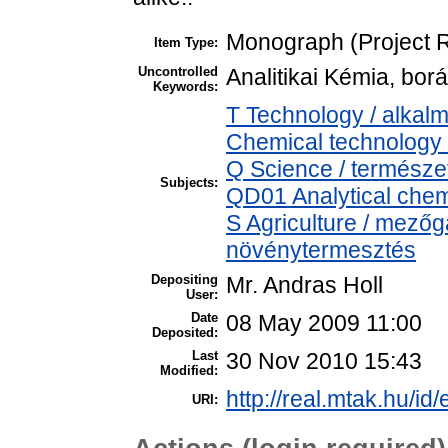
Monograph (Project R
Item Type:
Uncontrolled
Analitikai Kémia, bor
Keywords:
T Technology / alkal
Chemical technology /
Q Science / természe
Subjects:
QD01 Analytical chemi
S Agriculture / mezőg
növénytermesztés
Depositing
Mr. Andras Holl
User:
Date
08 May 2009 11:00
Deposited:
Last
30 Nov 2010 15:43
Modified:
http://real.mtak.hu/id
URI: