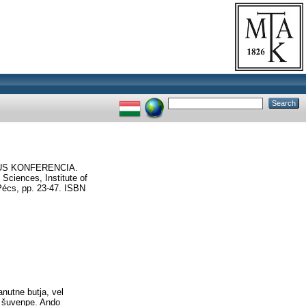
US KONFERENCIA.
Sciences, Institute of
Pécs, pp. 23-47. ISBN
nutne butja, vel
aj šuvenpe. Ando