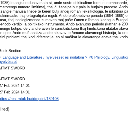
1935) le anglune dunavimata si, ande soste deklinalime formi si somnosarde, l
ormatorengo numero limitimej, thaj či žanelpe but pala la butjako proceso. And
žangle manuša linepe te keren butji andej řomani leksikologija, le iskiritora pa
kirimaske thaj ortografijake reguli. Ando preškriptivno periodo (1984–1998) o
ijasa, thaj neologizmonca zumaven maj paše t’anen e řomani karing la Europa
riodo kerdjol la politikako instrumento. Ando akanutno periodo (kathar le 200
zmongo butipe, de v’andre aven le sanskritickona thaj hindickona rikitake alava,
n opre. Ande muři analiza andre sikavav le řomane alavarengi historija, la ort
alni problemi thaj kodi diferencija, so si maškar le alavarenge anava thaj kod
Book Section
P Language and Literature / nyelvészet és irodalom > P0 Philology. Linguistics 
nyelvészet
MTMT SWORD
MTMT SWORD
27 Feb 2024 14:01
27 Feb 2024 14:01
https://real.mtak.hu/id/eprint/189108
ired)