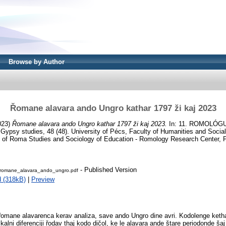
Browse by Author
Řomane alavara ando Ungro kathar 1797 ži kaj 2023
023)
Řomane alavara ando Ungro kathar 1797 ži kaj 2023.
In: 11. ROMOLÓG
ypsy studies, 48 (48). University of Pécs, Faculty of Humanities and Social 
 of Roma Studies and Sociology of Education - Romology Research Center, 
- Published Version
romane_alavara_ando_ungro.pdf
 (318kB)
|
Preview
řomane alavarenca kerav analiza, save ando Ungro dine avri. Kodolenge ketha
ikalni diferenciji řodav thaj kodo dičol, ke le alavara ande štare periodonde š