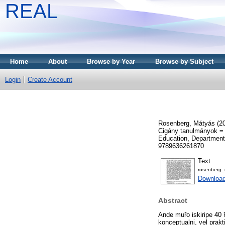
REAL
Home
About
Browse by Year
Browse by Subject
Login
Create Account
Rosenberg, Mátyás
(2
Cigány tanulmányok = G
Education, Department
9789636261870
Text
rosenberg_
Download
Abstract
Ande muřo iskiripe 40 
konceptualni, vel prakt