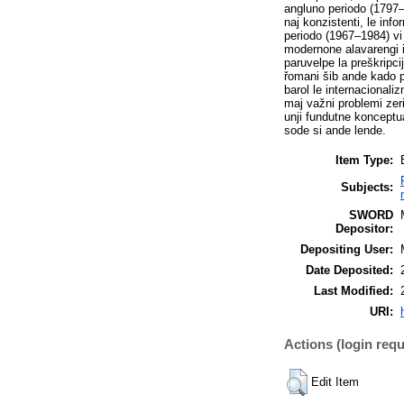
angluno periodo (1797–
naj konzistenti, le inf
periodo (1967–1984) vi 
modernone alavarengi is
paruvelpe la preškripc
řomani šib ande kado pe
barol le internacionali
maj važni problemi zeri
unji fundutne konceptu
sode si ande lende.
Item Type:
Subjects:
SWORD
Depositor:
Depositing User:
Date Deposited:
Last Modified:
URI:
Actions (login requ
Edit Item