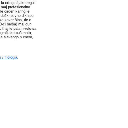
a ortografijake reguli
o maj profesionalno
le cirden karing le
 deškriptivno dikhipe
ke kaver šiba, de e
0-ci berša) maj dur
 thaj le pala nivelo sa
ografijake pušimata,
ole alavengo numero,
/ filológia,