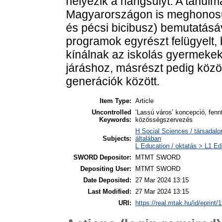
helyezik a hangsúlyt. A tanul
Magyarországon is meghonosul
és pécsi bicibusz) bemutatásáv
programok egyrészt felügyelt,
kínálnak az iskolás gyermekek
járáshoz, másrészt pedig köz
generációk között.
Item Type:
Article
Uncontrolled
’Lassú város’ koncepció, fennt
Keywords:
közösségszervezés
H Social Sciences / társadal
Subjects:
általában
L Education / oktatás > L1 Edu
SWORD Depositor:
MTMT SWORD
Depositing User:
MTMT SWORD
Date Deposited:
27 Mar 2024 13:15
Last Modified:
27 Mar 2024 13:15
URI:
https://real.mtak.hu/id/eprint/