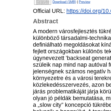
Download (1MB)
|
Preview
Official URL:
https://doi.org/1
Abstract
A modern városfejlesztés tükr
különböző társadalmi-technikai
definiálható megoldásokat kín
fejlett országokban különös tek
úgynevezett ’backseat generati
szüleik nap mind nap autóval 
jelenségnek számos negatív h
környezetre és a városi terekr
közlekedésszervezés, azon bel
járás problematikáját járja kör
olyan jó példák bemutatása, m
a „slow city” koncepció tükréb