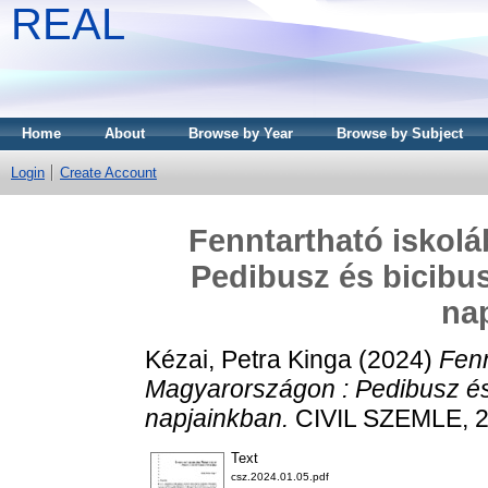
REAL
Home
About
Browse by Year
Browse by Subject
Login
Create Account
Fenntartható iskolá
Pedibusz és bicibu
na
Kézai, Petra Kinga
(2024)
Fenn
Magyarországon : Pedibusz és
napjainkban.
CIVIL SZEMLE, 21
Text
csz.2024.01.05.pdf