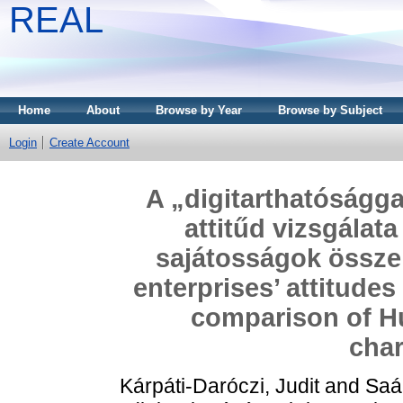
REAL
Home
About
Browse by Year
Browse by Subject
Login
Create Account
A „digitarthatóságga
attitűd vizsgálat
sajátosságok össze
enterprises’ attitudes
comparison of H
char
Kárpáti-Daróczi, Judit
and
Saá