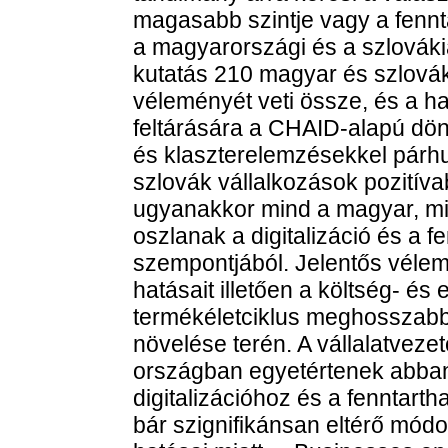
magasabb szintje vagy a fenn
a magyarországi és a szlovákia
kutatás 210 magyar és szlovák 
véleményét veti össze, és a 
feltárására a CHAID-alapú dön
és klaszterelemzésekkel pár
szlovák vállalkozások pozitívab
ugyanakkor mind a magyar, min
oszlanak a digitalizáció és a 
szempontjából. Jelentős vélem
hatásait illetően a költség- és
termékéletciklus meghosszabbí
növelése terén. A vállalatvezet
országban egyetértenek abban,
digitalizációhoz és a fenntarth
bár szignifikánsan eltérő módo