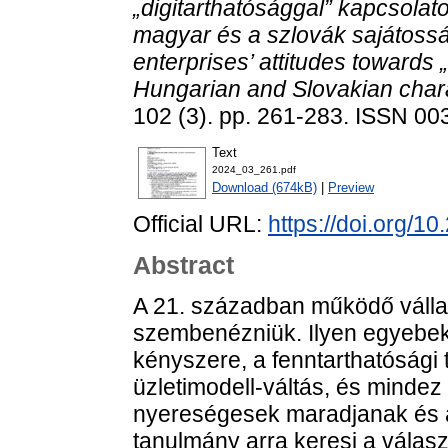
„digitarthatósággal” kapcsolatos
magyar és a szlovák sajátoss
enterprises’ attitudes towards „
Hungarian and Slovakian chara
102 (3). pp. 261-283. ISSN 0
Text
2024_03_261.pdf
Download (674kB)
|
Preview
Official URL:
https://doi.org/1
Abstract
A 21. században működő válla
szembenézniük. Ilyen egyebek m
kényszere, a fenntarthatósági
üzletimodell-váltás, és minde
nyereségesek maradjanak és az
tanulmány arra keresi a választ,