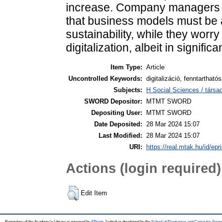
increase. Company managers a
that business models must be a
sustainability, while they worry
digitalization, albeit in signific
Item Type:
Article
Uncontrolled Keywords:
digitalizáció, fenntarthatós
Subjects:
H Social Sciences / társa
SWORD Depositor:
MTMT SWORD
Depositing User:
MTMT SWORD
Date Deposited:
28 Mar 2024 15:07
Last Modified:
28 Mar 2024 15:07
URI:
https://real.mtak.hu/id/epr
Actions (login required)
Edit Item
Repository of the Academy's Library is powered by
EPrints 3
which is developed by the
School of Electronics and Computer Scien