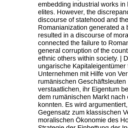
embedding industrial works in l
elites. However, the discrepan
discourse of statehood and th
Romanianization generated a ba
resulted in a discourse of mor
connected the failure to Romani
general corruption of the countr
ethnic others within society. | 
ungarische Kapitaleigentümer 
Unternehmen mit Hilfe von Verb
rumänischen Geschäftsleuten
verstaatlichen, ihr Eigentum 
dem rumänischen Markt nach d
konnten. Es wird argumentiert,
Gegensatz zum klassischen Ver
moralischen Ökonomie des Hoc
Strategie der Einbettung der In