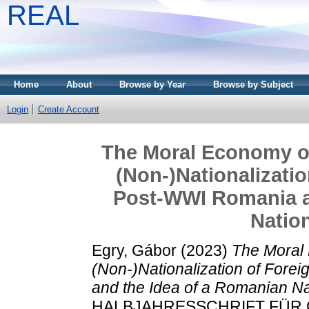
REAL
Home
About
Browse by Year
Browse by Subject
Login
Create Account
The Moral Economy of
(Non-)Nationalizati
Post-WWI Romania a
Natio
Egry, Gábor
(2023)
The Moral 
(Non-)Nationalization of For
and the Idea of a Romanian N
HALBJAHRESSCHRIFT FÜR