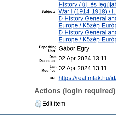
History / új- és legú
War I (1914-1918) / I.
Subjects:
D History General an
Europe / Közép-Euró
D History General an
Europe / Közép-Euró
Depositing
Gábor Egry
User:
Date
02 Apr 2024 13:11
Deposited:
Last
02 Apr 2024 13:11
Modified:
https://real.mtak.hu/i
URI:
Actions (login required)
Edit Item