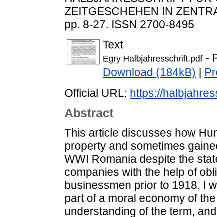
ZEITGESCHEHEN IN ZENTRA
pp. 8-27. ISSN 2700-8495
Text
- 
Egry Halbjahresschrift.pdf
Download (184kB)
|
Pr
Official URL:
https://halbjahres
Abstract
This article discusses how Hun
property and sometimes gained
WWI Romania despite the state
companies with the help of ob
businessmen prior to 1918. I wi
part of a moral economy of the
understanding of the term, and