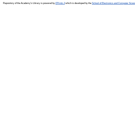
Repository of the Academy's Library is powered by
EPrints 3
which is developed by the
School of Electronics and Computer Scien