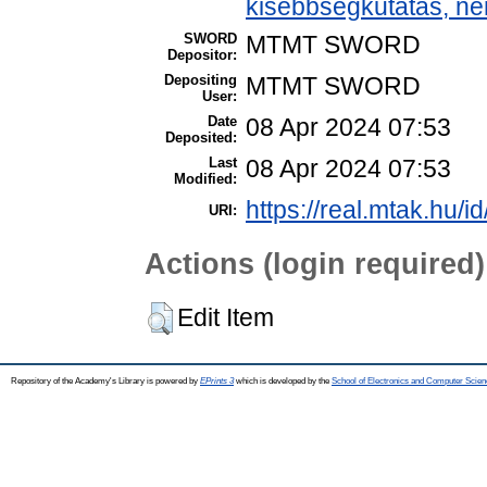
kisebbségkutatás, ne
SWORD
MTMT SWORD
Depositor:
Depositing
MTMT SWORD
User:
Date
08 Apr 2024 07:53
Deposited:
Last
08 Apr 2024 07:53
Modified:
https://real.mtak.hu/i
URI:
Actions (login required)
Edit Item
Repository of the Academy's Library is powered by
EPrints 3
which is developed by the
School of Electronics and Computer Scien