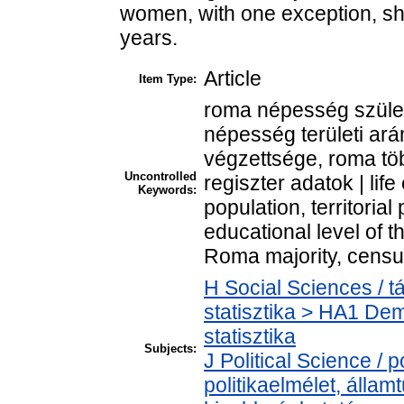
women, with one exception, sh
years.
Article
Item Type:
roma népesség szület
népesség területi ar
végzettsége, roma tö
Uncontrolled
regiszter adatok | lif
Keywords:
population, territoria
educational level of 
Roma majority, census
H Social Sciences / t
statisztika > HA1 De
statisztika
Subjects:
J Political Science / p
politikaelmélet, álla