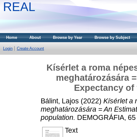
REAL
Home
About
Browse by Year
Browse by Subject
Login
Create Account
Kísérlet a roma népe
meghatározására = 
Expectancy of
Bálint, Lajos
(2022)
Kísérlet a
meghatározására = An Estimati
population.
DEMOGRÁFIA, 65 (2
Text