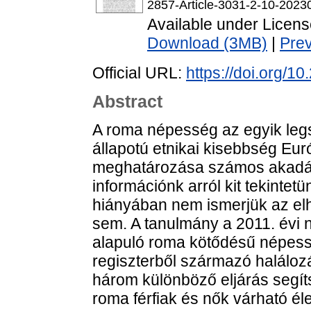
2857-Article-3031-2-10-2023
Available under Licen
Download (3MB)
|
Pre
Official URL:
https://doi.org/1
Abstract
A roma népesség az egyik leg
állapotú etnikai kisebbség Eu
meghatározása számos akadál
információnk arról kit tekintet
hiányában nem ismerjük az el
sem. A tanulmány a 2011. évi
alapuló roma kötődésű népessé
regiszterből származó haláloz
három különböző eljárás segít
roma férfiak és nők várható él