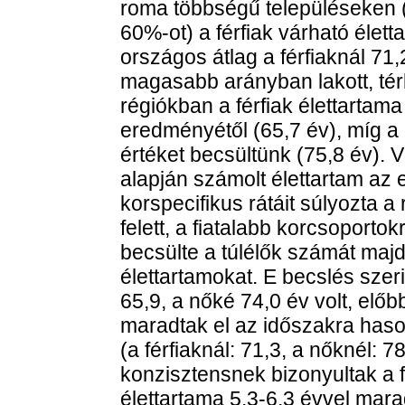
roma többségű településeken 
60%-ot) a férfiak várható élett
országos átlag a férfiaknál 71,2
magasabb arányban lakott, térb
régiókban a férfiak élettartama
eredményétől (65,7 év), míg a
értéket becsültünk (75,8 év). V
alapján számolt élettartam az 
korspecifikus rátáit súlyozta 
felett, a fiatalabb korcsoporto
becsülte a túlélők számát maj
élettartamokat. E becslés szeri
65,9, a nőké 74,0 év volt, előb
maradtak el az időszakra haso
(a férfiaknál: 71,3, a nőknél: 
konzisztensnek bizonyultak a fé
élettartama 5,3-6,3 évvel mara