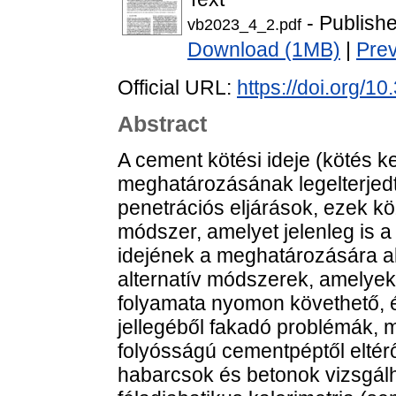
- Publish
vb2023_4_2.pdf
Download (1MB)
|
Pre
Official URL:
https://doi.org/1
Abstract
A cement kötési ideje (kötés k
meghatározásának legelterjedt
penetrációs eljárások, ezek kö
módszer, amelyet jelenleg is 
idejének a meghatározására 
alternatív módszerek, amelyek
folyamata nyomon követhető, 
jellegéből fakadó problémák,
folyósságú cementpéptől eltérő
habarcsok és betonok vizsgálh