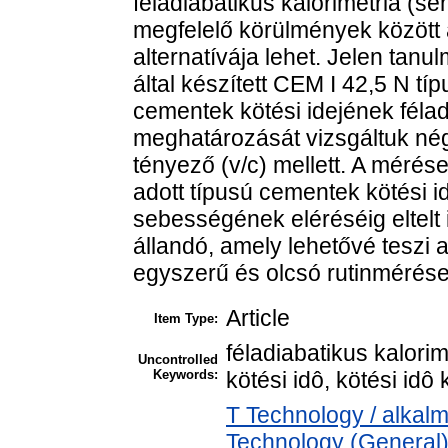
féladiabatikus kalorimetria (se
megfelelő körülmények között 
alternatívája lehet. Jelen ta
által készített CEM I 42,5 N t
cementek kötési idejének félad
meghatározását vizsgáltuk nég
tényező (v/c) mellett. A mérés
adott típusú cementek kötési i
sebességének eléréséig eltelt 
állandó, amely lehetővé teszi 
egyszerű és olcsó rutinmérései
Article
Item Type:
féladiabatikus kalorim
Uncontrolled
Keywords:
kötési idô, kötési idô
T Technology / alkal
Technology (General)