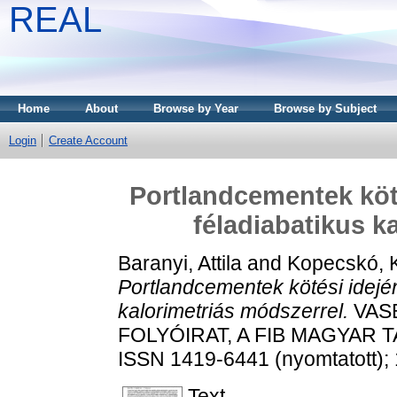
REAL
Home
About
Browse by Year
Browse by Subject
Login
Create Account
Portlandcementek köt
féladiabatikus k
Baranyi, Attila
and
Kopecskó, K
Portlandcementek kötési idejé
kalorimetriás módszerrel.
VASB
FOLYÓIRAT, A FIB MAGYAR TA
ISSN 1419-6441 (nyomtatott); 
Text