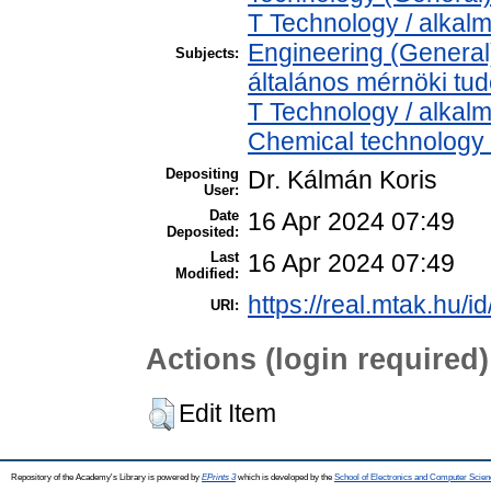
T Technology / alkal
Engineering (General)
Subjects:
általános mérnöki t
T Technology / alkal
Chemical technology /
Depositing
Dr. Kálmán Koris
User:
Date
16 Apr 2024 07:49
Deposited:
Last
16 Apr 2024 07:49
Modified:
https://real.mtak.hu/i
URI:
Actions (login required)
Edit Item
Repository of the Academy's Library is powered by
EPrints 3
which is developed by the
School of Electronics and Computer Scien