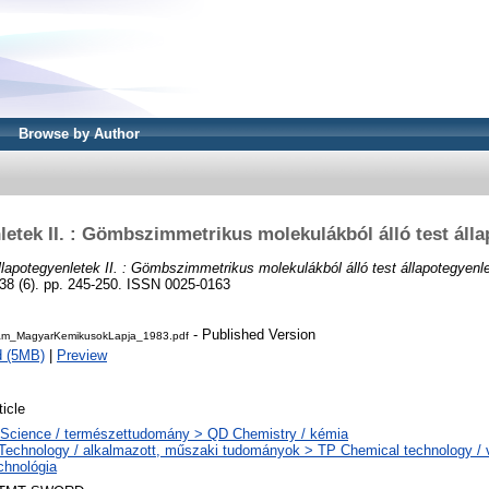
Browse by Author
letek II. : Gömbszimmetrikus molekulákból álló test álla
llapotegyenletek II. : Gömbszimmetrikus molekulákból álló test állapotegyenle
(6). pp. 245-250. ISSN 0025-0163
- Published Version
m_MagyarKemikusokLapja_1983.pdf
d (5MB)
|
Preview
ticle
Science / természettudomány > QD Chemistry / kémia
Technology / alkalmazott, műszaki tudományok > TP Chemical technology / v
chnológia