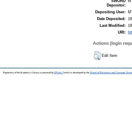
SWORD
M
Depositor:
Depositing User:
M
Date Deposited:
18
Last Modified:
18
URI:
ht
Actions (login requ
Edit Item
Repository of the Academy's Library is powered by
EPrints 3
which is developed by the
School of Electronics and Computer Scien