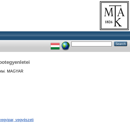
potegyenletei
tei.
MAGYAR
egyipar, vegyészeti