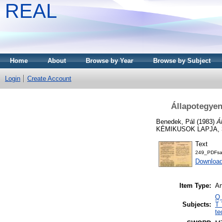
REAL
Home
About
Browse by Year
Browse by Subject
Login
Create Account
Állapotegyen
Benedek, Pál
(1983)
Á
KÉMIKUSOK LAPJA, 38 
Text
249_PDFsa
Downloa
Item Type:
Ar
Q 
Subjects:
T 
te