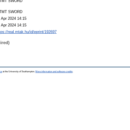
TMT SWORD
TMT SWORD
 Apr 2024 14:15
 Apr 2024 14:15
tps://real.mtak.hu/id/eprint/192697
ired)
ce
at the University of Southampton.
More information and software credits
.