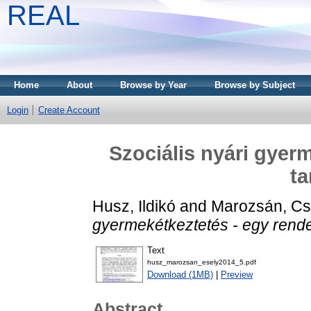
REAL
Home
About
Browse by Year
Browse by Subject
Login
Create Account
Szociális nyári gyer
ta
Husz, Ildikó
and
Marozsán, Csi
gyermekétkeztetés - egy rende
Text
husz_marozsan_esely2014_5.pdf
Download (1MB)
|
Preview
Abstract