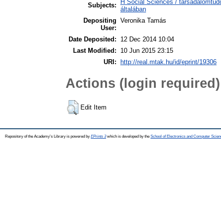
H Social Sciences / társadalomtu
Subjects:
általában
Depositing
Veronika Tamás
User:
Date Deposited:
12 Dec 2014 10:04
Last Modified:
10 Jun 2015 23:15
URI:
http://real.mtak.hu/id/eprint/19306
Actions (login required)
Edit Item
Repository of the Academy's Library is powered by
EPrints 3
which is developed by the
School of Electronics and Computer Scien