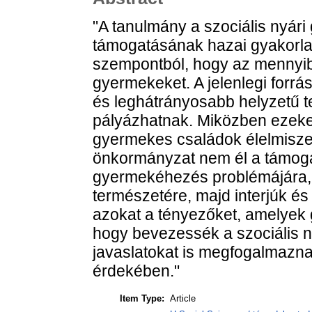
"A tanulmány a szociális nyári
támogatásának hazai gyakorlatá
szempontból, hogy az mennyibe
gyermekeket. A jelenlegi forrás
és leghátrányosabb helyzetű te
pályázhatnak. Miközben ezeke
gyermekes családok élelmisze
önkormányzat nem él a támogat
gyermekéhezés problémájára, 
természetére, majd interjúk és
azokat a tényezőket, amelyek
hogy bevezessék a szociális n
javaslatokat is megfogalmazna
érdekében."
Item Type:
Article