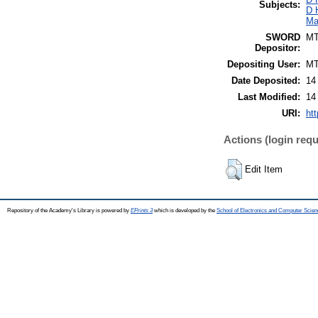
Subjects:
D 
Ma
SWORD
M
Depositor:
Depositing User:
M
Date Deposited:
14
Last Modified:
14
URI:
htt
Actions (login requ
Edit Item
Repository of the Academy's Library is powered by
EPrints 3
which is developed by the
School of Electronics and Computer Scien