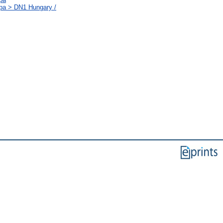
ópa > DN1 Hungary /