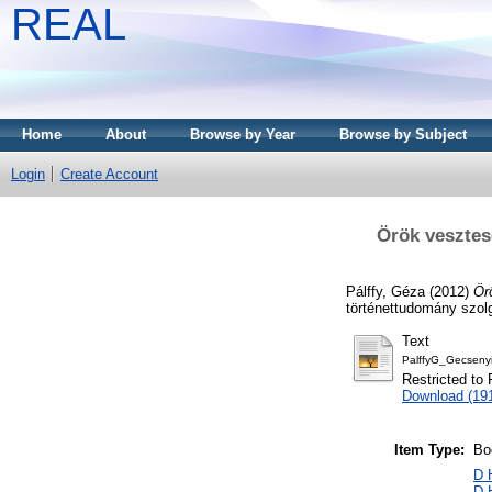
REAL
Home
About
Browse by Year
Browse by Subject
Login
Create Account
Örök vesztes
Pálffy, Géza
(2012)
Ör
történettudomány szol
Text
PalffyG_Gecseny
Restricted to 
Download (19
Item Type:
Bo
D 
D 