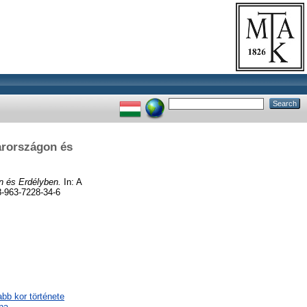
arországon és
n és Erdélyben.
In: A
8-963-7228-34-6
abb kor története
pa