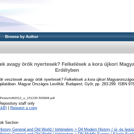
Browse by Author
ek avagy örök nyertesek? Felkelések a kora újkori Magy
Erdélyben
ök vesztesek avagy örök nyertesek? Felkelések a kora újkori Magyarországo
gálatában. Magyar Országos Levéltár, Budapest; Győr, pp. 283-299. ISBN 97
iFestschrift2012_u_151230.505868.pdf
Repository staff only
1kB)
|
Request a copy
ok Section
History General and Old World / történelem > D4 Modern History / új- és legúj
History General and Old World / történelem > DN Middle Europe / Közép-Euró