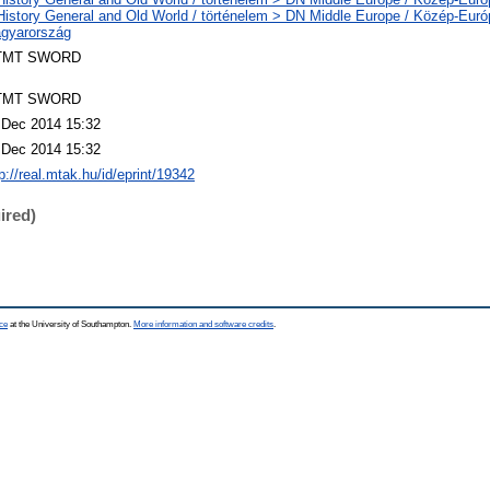
History General and Old World / történelem > DN Middle Europe / Közép-Eur
gyarország
TMT SWORD
TMT SWORD
 Dec 2014 15:32
 Dec 2014 15:32
p://real.mtak.hu/id/eprint/19342
ired)
ce
at the University of Southampton.
More information and software credits
.