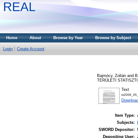
REAL
Home
About
Browse by Year
Browse by Subject
Login
Create Account
Bajmócy, Zoltán
and
B
TERÜLETI STATISZTIKA
Text
ts2006_05_
Download
Item Type:
Subjects:
SWORD Depositor:
Depositing User: