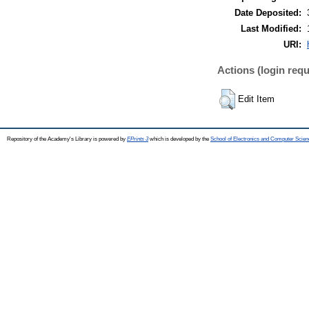
Date Deposited:
Last Modified:
URI:
Actions (login requ
Edit Item
Repository of the Academy's Library is powered by
EPrints 3
which is developed by the
School of Electronics and Computer Scien