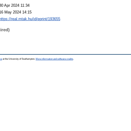
30 Apr 2024 11:34
16 May 2024 14:15
https://real.mtak.hu/id/eprint/193655
ired)
ce
at the University of Southampton.
More information and software credits
.