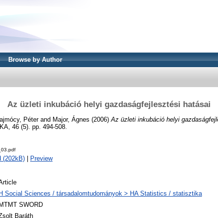
Browse by Author
Az üzleti inkubáció helyi gazdaságfejlesztési hatásai
ajmócy, Péter
and
Major, Ágnes
(2006)
Az üzleti inkubáció helyi gazdaságfejl
, 46 (5). pp. 494-508.
03.pdf
 (202kB)
|
Preview
Article
H Social Sciences / társadalomtudományok > HA Statistics / statisztika
MTMT SWORD
Zsolt Baráth