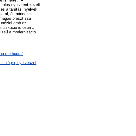
t ismerteti. A
atalos nyelvként kezelt
és a tanítási nyelvek
ákkal, és mindezek
A magas presztízsű
unéziai arab az,
munikáció is ezen a
ztízsű a modernizáció
ing methods /
filológia, nyelvészet