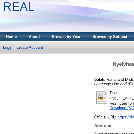
REAL
Home
About
Browse by Year
Browse by Subject
Login
Create Account
Nyelvhas
Salah, Rania
and
Dridi
Language Use and (Firs
Text
Anyp_XIII_2020_
Restricted to 
Download (51
Official URL:
https://d
Abstract