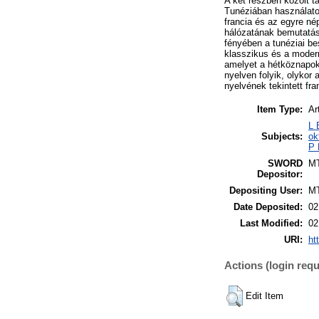
A két részben közölt t
Tunéziában használatos
francia és az egyre né
hálózatának bemutatás
fényében a tunéziai be
klasszikus és a modern
amelyet a hétköznapok
nyelven folyik, olykor
nyelvének tekintett fr
Item Type:
Ar
L 
Subjects:
ok
P 
SWORD
M
Depositor:
Depositing User:
M
Date Deposited:
02
Last Modified:
02
URI:
ht
Actions (login requ
Edit Item