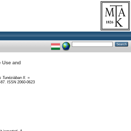
e Use and
s Tunéziában II. =
87. ISSN 2060-0623