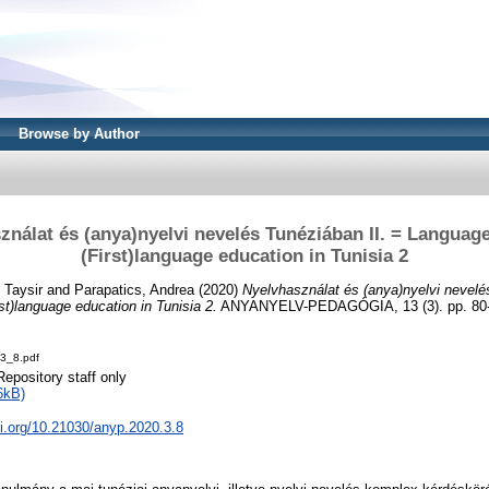
Browse by Author
ználat és (anya)nyelvi nevelés Tunéziában II. = Languag
(First)language education in Tunisia 2
, Taysir
and
Parapatics, Andrea
(2020)
Nyelvhasználat és (anya)nyelvi nevelé
t)language education in Tunisia 2.
ANYANYELV-PEDAGÓGIA, 13 (3). pp. 80-
3_8.pdf
Repository staff only
6kB)
oi.org/10.21030/anyp.2020.3.8