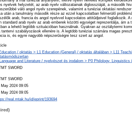
anulmány a mai tunéziai anyanyelvi, illetve nyelvi nevelés komplex kérdésköré
 nyelvek helyzetét, az arab nyelv változatainak diglossziáját, a második hiv
pszerűbbé váló angol nyelv szerepének, valamint a tunéziai oktatási rendszer 
a után a tanulmány második része az ezzel kapcsolatban felmerülő problém
szélők arab, francia és angol nyelvvel kapcsolatos attitűdjeivel foglalkozik. 
 standard arab nyelv az arab emberek közötti egységet reprezentálja, ám a t
ban a lehető legtöbb szituációban használnak. Gyakran az osztálytermi kom
 a tantervi szabályozások ellenére is. A legtöbb tunéziai számára magas pres
ancia is, és egyre nagyobb népszerűségre tesz szert az angol.
ticle
Education / oktatás > L1 Education (General) / oktatás általában > L11 Teach
tatásmódszertan
Language and Literature / nyelvészet és irodalom > P0 Philology. Linguistics / 
TMT SWORD
TMT SWORD
 May 2024 09:05
 May 2024 09:05
tps://real.mtak.hu/id/eprint/193694
ired)