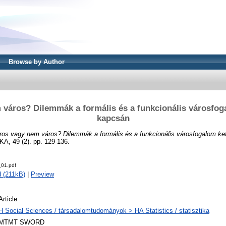
Browse by Author
 város? Dilemmák a formális és a funkcionális városfog
kapcsán
ros vagy nem város? Dilemmák a formális és a funkcionális városfogalom ke
, 49 (2). pp. 129-136.
01.pdf
 (211kB)
|
Preview
Article
H Social Sciences / társadalomtudományok > HA Statistics / statisztika
MTMT SWORD