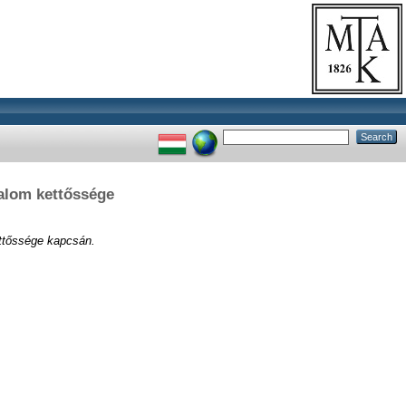
alom kettőssége
ttőssége kapcsán.