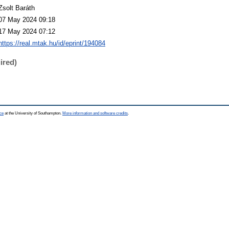
Zsolt Baráth
07 May 2024 09:18
17 May 2024 07:12
https://real.mtak.hu/id/eprint/194084
ired)
ce
at the University of Southampton.
More information and software credits
.