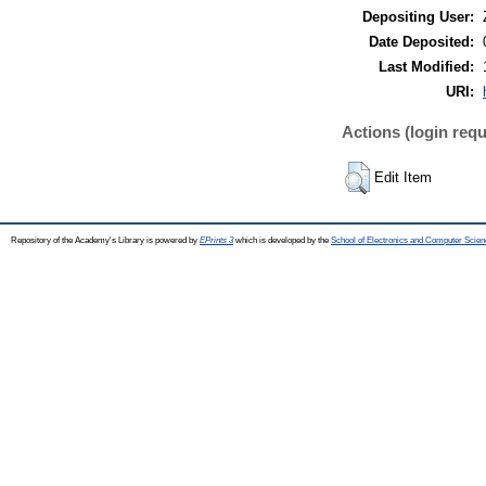
Depositing User:
Date Deposited:
Last Modified:
URI:
Actions (login requ
Edit Item
Repository of the Academy's Library is powered by
EPrints 3
which is developed by the
School of Electronics and Computer Scien