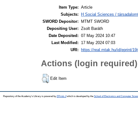
Item Type:
Article
Subjects:
H Social Sciences / társadalom
SWORD Depositor:
MTMT SWORD
Depositing User:
Zsolt Baráth
Date Deposited:
07 May 2024 10:47
Last Modified:
17 May 2024 07:03
URI:
https://real.mtak.hu/id/eprint/1
Actions (login required)
Edit Item
Repository of the Academy's Library is powered by
EPrints 3
which is developed by the
School of Electronics and Computer Scien