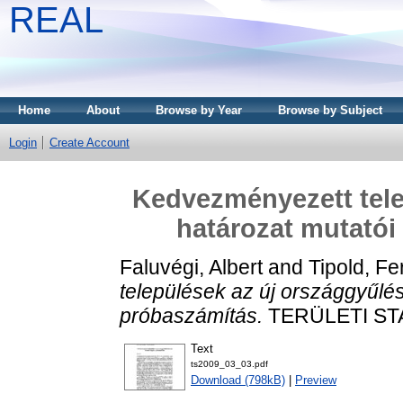
REAL
Home
About
Browse by Year
Browse by Subject
Login
Create Account
Kedvezményezett tele
határozat mutatói
Faluvégi, Albert
and
Tipold, Fe
települések az új országgyűlés
próbaszámítás.
TERÜLETI STAT
Text
ts2009_03_03.pdf
Download (798kB)
|
Preview