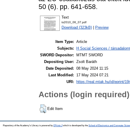
50 (6). pp. 641-658.
Text
ts2010_06_07.pdf
Download (323kB)
|
Preview
Item Type:
Article
Subjects:
H Social Sciences / társadalom
SWORD Depositor:
MTMT SWORD
Depositing User:
Zsolt Baráth
Date Deposited:
08 May 2024 11:15
Last Modified:
17 May 2024 07:21
URI:
https://real.mtak.hu/id/eprint/1
Actions (login required)
Edit Item
Repository of the Academy's Library is powered by
EPrints 3
which is developed by the
School of Electronics and Computer Scien