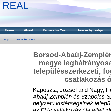
REAL
Home
About
Browse by Year
Browse by Subject
Login
Create Account
Borsod-Abaúj-Zemplén
megye leghátrányosa
településszerkezeti, fo
csatlakozás ó
Káposzta, József
and
Nagy, He
Abaúj-Zemplén és Szabolcs-S
helyzetű kistérségeinek települ
az EU-csatlakozás óta eltelt i