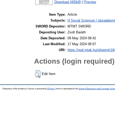
Download (405kB)
|
Preview
Item Type:
Article
Subjects:
H Social Sciences / társadalom
SWORD Depositor:
MTMT SWORD
Depositing User:
Zsolt Baráth
Date Deposited:
09 May 2024 08:42
Last Modified:
17 May 2024 08:07
URI:
https://real.mtak.hu/id/eprint/1
Actions (login required)
Edit Item
Repository of the Academy's Library is powered by
EPrints 3
which is developed by the
School of Electronics and Computer Scien