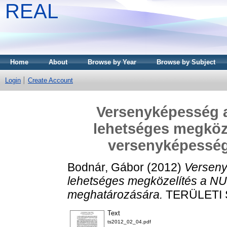
REAL
Home
About
Browse by Year
Browse by Subject
Login
Create Account
Versenyképesség a
lehetséges megköze
versenyképessé
Bodnár, Gábor
(2012)
Verseny
lehetséges megközelítés a N
meghatározására.
TERÜLETI ST
Text
ts2012_02_04.pdf