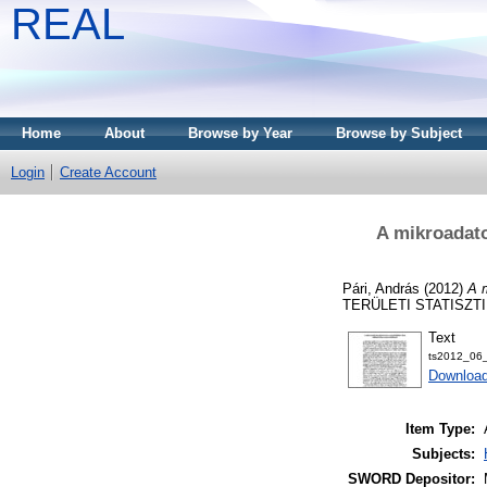
REAL
Home
About
Browse by Year
Browse by Subject
Login
Create Account
A mikroadato
Pári, András
(2012)
A m
TERÜLETI STATISZTIKA
Text
ts2012_06_
Download
Item Type:
Subjects:
SWORD Depositor: