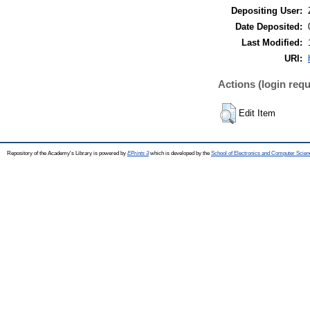
Depositing User:
Date Deposited:
Last Modified:
URI:
Actions (login requ
Edit Item
Repository of the Academy's Library is powered by
EPrints 3
which is developed by the
School of Electronics and Computer Scien