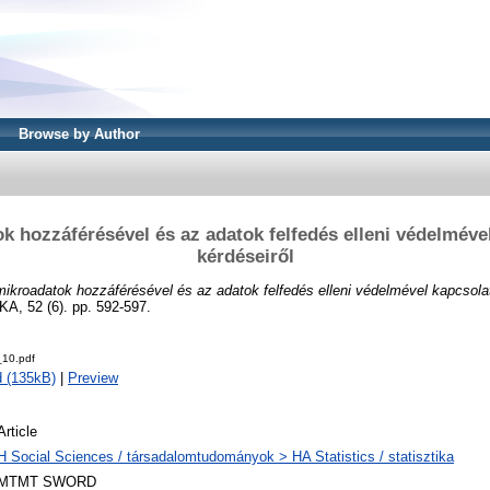
Browse by Author
k hozzáférésével és az adatok felfedés elleni védelméve
kérdéseiről
ikroadatok hozzáférésével és az adatok felfedés elleni védelmével kapcsolat
, 52 (6). pp. 592-597.
10.pdf
 (135kB)
|
Preview
Article
H Social Sciences / társadalomtudományok > HA Statistics / statisztika
MTMT SWORD