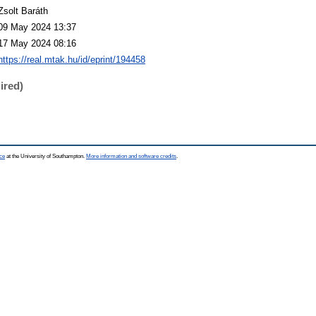
Zsolt Baráth
09 May 2024 13:37
17 May 2024 08:16
https://real.mtak.hu/id/eprint/194458
ired)
ce
at the University of Southampton.
More information and software credits
.