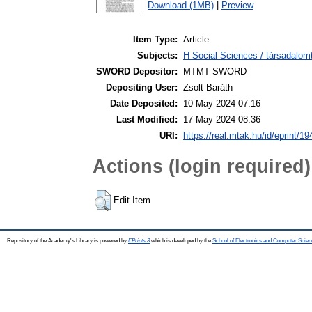
Download (1MB)
|
Preview
Item Type:
Article
Subjects:
H Social Sciences / társadalom
SWORD Depositor:
MTMT SWORD
Depositing User:
Zsolt Baráth
Date Deposited:
10 May 2024 07:16
Last Modified:
17 May 2024 08:36
URI:
https://real.mtak.hu/id/eprint/1
Actions (login required)
Edit Item
Repository of the Academy's Library is powered by
EPrints 3
which is developed by the
School of Electronics and Computer Scien