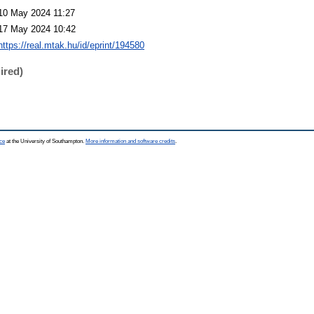
10 May 2024 11:27
17 May 2024 10:42
https://real.mtak.hu/id/eprint/194580
ired)
ce
at the University of Southampton.
More information and software credits
.