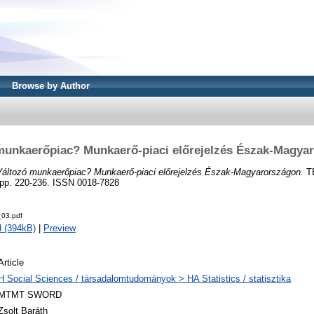
Browse by Author
munkaerőpiac? Munkaerő-piaci előrejelzés Észak-Magya
Változó munkaerőpiac? Munkaerő-piaci előrejelzés Észak-Magyarországon.
T
pp. 220-236. ISSN 0018-7828
03.pdf
 (394kB)
|
Preview
Article
H Social Sciences / társadalomtudományok > HA Statistics / statisztika
MTMT SWORD
Zsolt Baráth