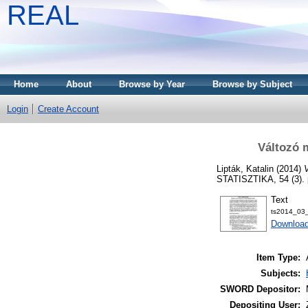
REAL
Home
About
Browse by Year
Browse by Subject
Login
Create Account
Változó 
Lipták, Katalin
(2014)
STATISZTIKA, 54 (3). 
Text
ts2014_03_
Download
Item Type:
Subjects:
SWORD Depositor:
Depositing User: