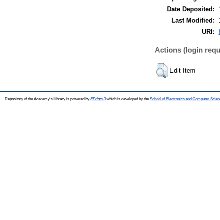
Date Deposited:
Last Modified:
URI:
Actions (login requ
Edit Item
Repository of the Academy's Library is powered by
EPrints 3
which is developed by the
School of Electronics and Computer Scien