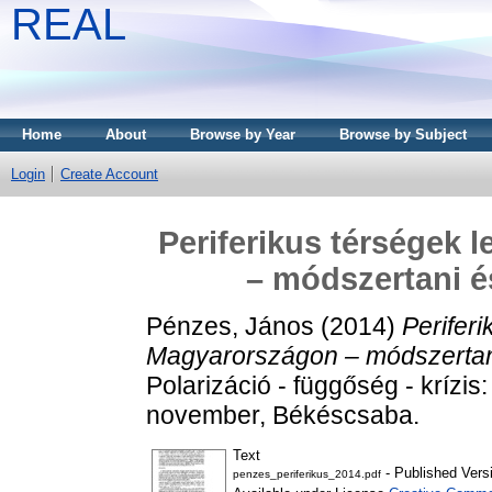
REAL
Home
About
Browse by Year
Browse by Subject
Login
Create Account
Periferikus térségek 
– módszertani és
Pénzes, János
(2014)
Perifer
Magyarországon – módszertani 
Polarizáció - függőség - krízis:
november, Békéscsaba.
Text
- Published Vers
penzes_periferikus_2014.pdf