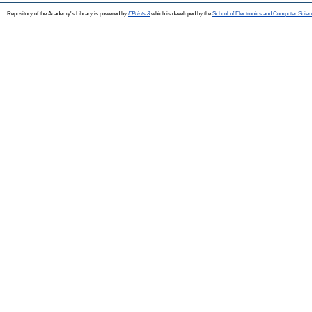
Repository of the Academy's Library is powered by
EPrints 3
which is developed by the
School of Electronics and Computer Scien