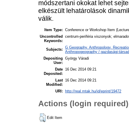
módszertani okokat lehet sejte
elkészült lehatárolások dinam
válik.
Item Type:
Conference or Workshop Item (Lecture
Uncontrolled
centrum-periféria viszonyok; elmaradott
Keywords:
G Geography. Anthropology. Recreation
Subjects:
Anthropogeography / gazdasági-társada
Depositing
György Váradi
User:
Date
16 Dec 2014 09:21
Deposited:
Last
16 Dec 2014 09:21
Modified:
URI:
http://real.mtak.hu/id/eprint/19472
Actions (login required)
Edit Item