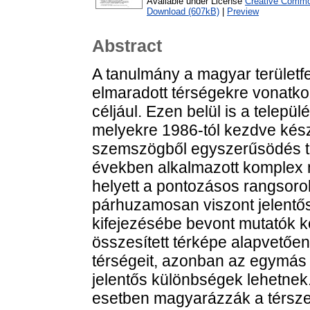
Available under License
Creative Common
Download (607kB)
|
Preview
Abstract
A tanulmány a magyar területf
elmaradott térségekre vonatkoz
céljául. Ezen belül is a települ
melyekre 1986-tól kezdve kés
szemszögből egyszerűsödés ta
években alkalmazott komplex m
helyett a pontozásos rangsorol
párhuzamosan viszont jelentős
kifejezésébe bevont mutatók kö
összesített térképe alapvetően 
térségeit, azonban az egymás u
jelentős különbségek lehetnek
esetben magyarázzák a térszer