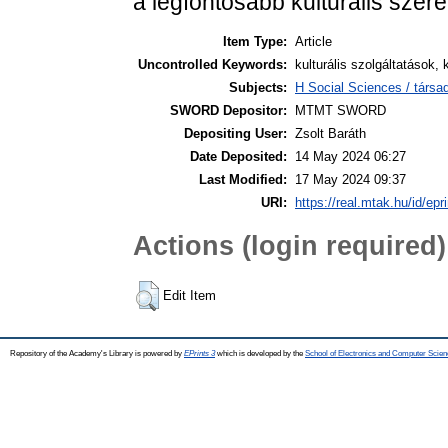
a legfontosabb kulturális szere
Item Type:
Article
Uncontrolled Keywords:
kulturális szolgáltatások, k
Subjects:
H Social Sciences / társa
SWORD Depositor:
MTMT SWORD
Depositing User:
Zsolt Baráth
Date Deposited:
14 May 2024 06:27
Last Modified:
17 May 2024 09:37
URI:
https://real.mtak.hu/id/epr
Actions (login required)
Edit Item
Repository of the Academy's Library is powered by
EPrints 3
which is developed by the
School of Electronics and Computer Scien