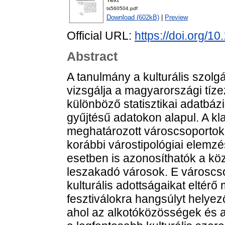
ts560504.pdf
Download (602kB)
|
Preview
Official URL:
https://doi.org/
Abstract
A tanulmány a kulturális szolgá
vizsgálja a magyarországi tízez
különböző statisztikai adatbáz
gyűjtésű adatokon alapul. A 
meghatározott városcsoportok
korábbi várostipológiai elemz
esetben is azonosíthatók a köz
leszakadó városok. E városcso
kulturális adottságaikat elté
fesztiválokra hangsúlyt helyez
ahol az alkotóközösségek és 