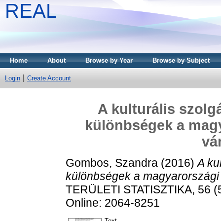
REAL
Home
About
Browse by Year
Browse by Subject
Login
Create Account
A kulturális szolg
különbségek a magya
vá
Gombos, Szandra
(2016)
A ku
különbségek a magyarországi tí
TERÜLETI STATISZTIKA, 56 (5)
Online: 2064-8251
Text