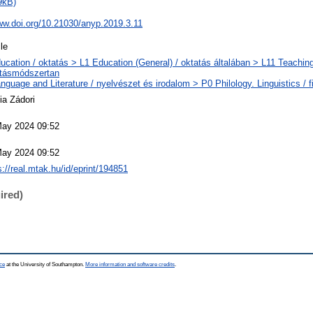
9kB)
ww.doi.org/10.21030/anyp.2019.3.11
cle
ucation / oktatás > L1 Education (General) / oktatás általában > L11 Teachin
atásmódszertan
nguage and Literature / nyelvészet és irodalom > P0 Philology. Linguistics / f
ia Zádori
May 2024 09:52
May 2024 09:52
s://real.mtak.hu/id/eprint/194851
ired)
ce
at the University of Southampton.
More information and software credits
.