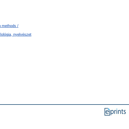
g methods /
ilológia, nyelvészet