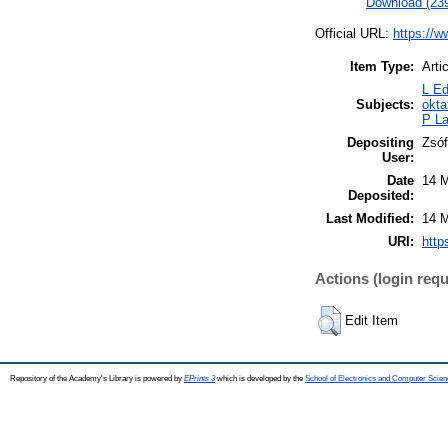
Download (23
Official URL:
https://w
Item Type:
Arti
L Ed
Subjects:
okt
P La
Depositing
Zsóf
User:
Date
14 
Deposited:
Last Modified:
14 
URI:
http
Actions (login requ
Edit Item
Repository of the Academy's Library is powered by
EPrints 3
which is developed by the
School of Electronics and Computer Scien