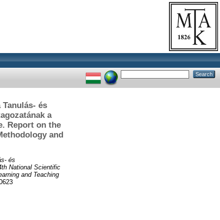
 Tanulás- és
tagozatának a
e. Report on the
 Methodology and
s- és
h National Scientific
Learning and Teaching
0623