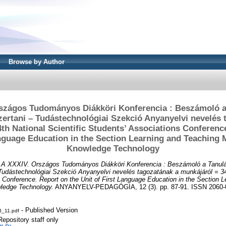
Browse by Author
szágos Tudományos Diákköri Konferencia : Beszámoló a
ertani – Tudástechnológiai Szekció Anyanyelvi nevelés 
th National Scientific Students’ Associations Conferenc
anguage Education in the Section Learning and Teaching
Knowledge Technology
)
A XXXIV. Országos Tudományos Diákköri Konferencia : Beszámoló a Tanulá
udástechnológiai Szekció Anyanyelvi nevelés tagozatának a munkájáról = 34t
 Conference. Report on the Unit of First Language Education in the Section 
ledge Technology.
ANYANYELV-PEDAGÓGIA, 12 (3). pp. 87-91. ISSN 2060-
- Published Version
_11.pdf
Repository staff only