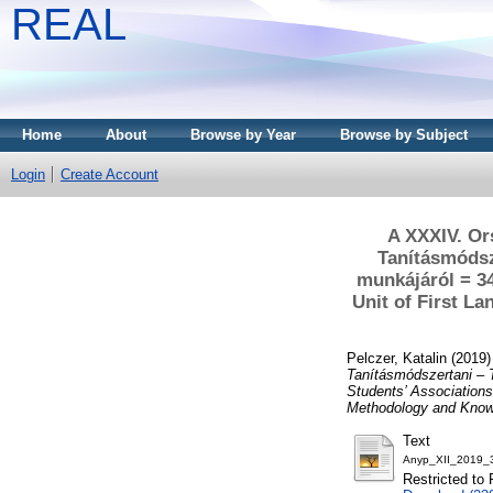
REAL
Home
About
Browse by Year
Browse by Subject
Login
Create Account
A XXXIV. Or
Tanításmódsz
munkájáról = 34
Unit of First L
Pelczer, Katalin
(2019
Tanításmódszertani – T
Students’ Associations
Methodology and Know
Text
Anyp_XII_2019_3
Restricted to 