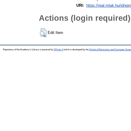
URI:
https://real.mtak.hu/id/epr
Actions (login required)
Edit Item
Repository of the Academy's Library is powered by
EPrints 3
which is developed by the
School of Electronics and Computer Scien