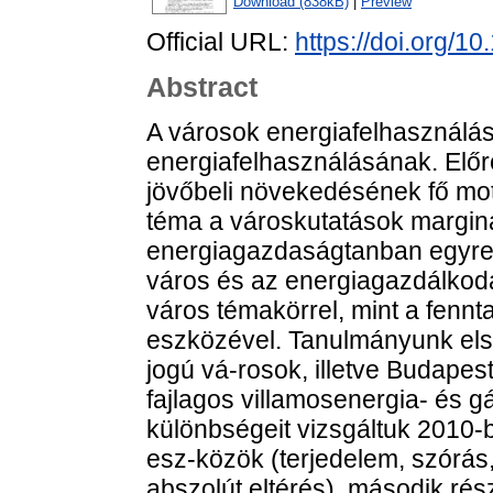
Download (838kB)
|
Preview
Official URL:
https://doi.org/
Abstract
A városok energiafelhasználása
energiafelhasználásának. Előr
jövőbeli növekedésének fő mot
téma a városkutatások marginá
energiagazdaságtanban egyre 
város és az energiagazdálkodá
város témakörrel, mint a fennta
eszközével. Tanulmányunk el
jogú vá-rosok, illetve Budapes
fajlagos villamosenergia- és g
különbségeit vizsgáltuk 2010-b
esz-közök (terjedelem, szórás
abszolút eltérés), második rés