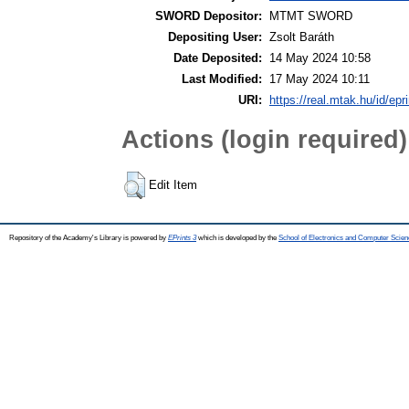
SWORD Depositor:
MTMT SWORD
Depositing User:
Zsolt Baráth
Date Deposited:
14 May 2024 10:58
Last Modified:
17 May 2024 10:11
URI:
https://real.mtak.hu/id/epr
Actions (login required)
Edit Item
Repository of the Academy's Library is powered by
EPrints 3
which is developed by the
School of Electronics and Computer Scien