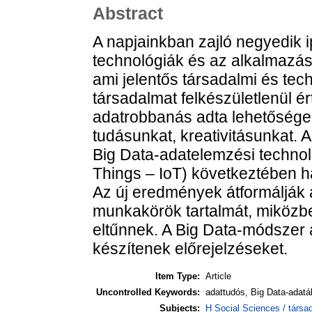
Abstract
A napjainkban zajló negyedik ip
technológiák és az alkalmazás
ami jelentős társadalmi és tech
társadalmat felkészületlenül ér
adatrobbanás adta lehetőségek
tudásunkat, kreativitásunkat. A
Big Data-adatelemzési technoló
Things – IoT) következtében 
Az új eredmények átformálják 
munkakörök tartalmát, miközb
eltűnnek. A Big Data-módszer
készítenek előrejelzéseket.
Item Type:
Article
Uncontrolled Keywords:
adattudós, Big Data-adatá
Subjects:
H Social Sciences / társa