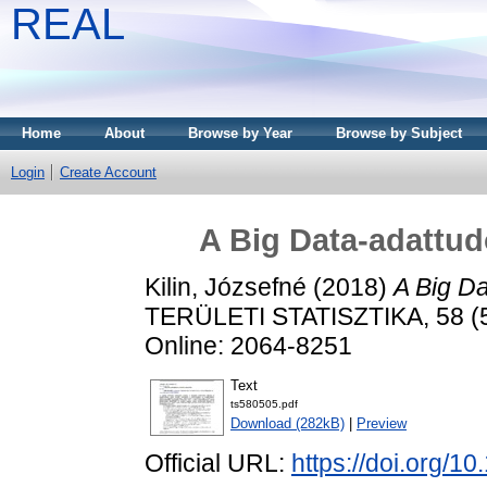
REAL
Home
About
Browse by Year
Browse by Subject
Login
Create Account
A Big Data-adattudó
Kilin, Józsefné
(2018)
A Big Da
TERÜLETI STATISZTIKA, 58 (5)
Online: 2064-8251
Text
ts580505.pdf
Download (282kB)
|
Preview
Official URL:
https://doi.org/