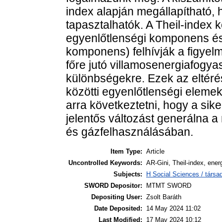
index alapján megállapítható, 
tapasztalhatók. A Theil-index 
egyenlőtlenségi komponens és 
komponens) felhívják a figyel
főre jutó villamosenergiafogya
különbségekre. Ezek az eltéré
közötti egyenlőtlenségi eleme
arra következtetni, hogy a sike
jelentős változást generálna a
és gázfelhasználásában.
Item Type:
Article
Uncontrolled Keywords:
AR-Gini, Theil-index, ener
Subjects:
H Social Sciences / társa
SWORD Depositor:
MTMT SWORD
Depositing User:
Zsolt Baráth
Date Deposited:
14 May 2024 11:02
Last Modified:
17 May 2024 10:12