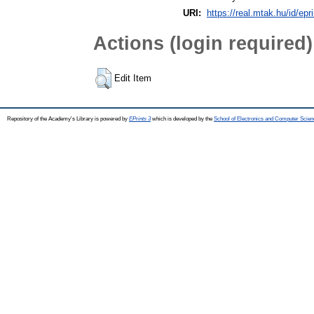
URI:
https://real.mtak.hu/id/epr
Actions (login required)
Edit Item
Repository of the Academy's Library is powered by
EPrints 3
which is developed by the
School of Electronics and Computer Scien