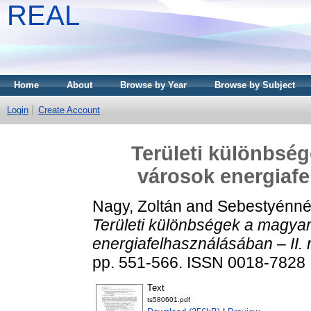
REAL
Home
About
Browse by Year
Browse by Subject
Login
Create Account
Területi különbsé
városok energiafe
Nagy, Zoltán
and
Sebestyénné
Területi különbségek a magya
energiafelhasználásában – II. 
pp. 551-566. ISSN 0018-7828 
Text
ts580601.pdf