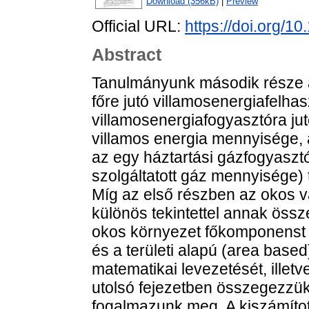
Download (356kB)
|
Preview
Official URL:
https://doi.org/
Abstract
Tanulmányunk második része a
főre jutó villamosenergiafelhas
villamosenergiafogyasztóra jut
villamos energia mennyisége, 
az egy háztartási gázfogyasztó
szolgáltatott gáz mennyisége) 
Míg az első részben az okos v
különös tekintettel annak öss
okos környezet főkomponenst v
és a területi alapú (area base
matematikai levezetését, illet
utolsó fejezetben összegezzü
fogalmazunk meg. A kiszámított 