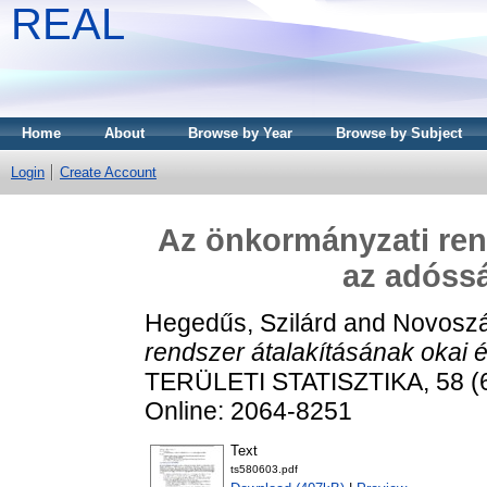
REAL
Home
About
Browse by Year
Browse by Subject
Login
Create Account
Az önkormányzati rend
az adóss
Hegedűs, Szilárd
and
Novoszá
rendszer átalakításának okai 
TERÜLETI STATISZTIKA, 58 (6)
Online: 2064-8251
Text
ts580603.pdf