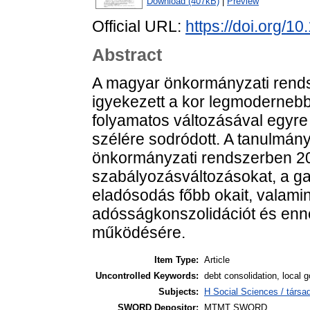
Download (407kB)
|
Preview
Official URL:
https://doi.org/
Abstract
A magyar önkormányzati rends
igyekezett a kor legmodernebb 
folyamatos változásával egyr
szélére sodródott. A tanulmán
önkormányzati rendszerben 20
szabályozásváltozásokat, a ga
eladósodás főbb okait, valamin
adósságkonszolidációt és enn
működésére.
Item Type:
Article
Uncontrolled Keywords:
debt consolidation, local
Subjects:
H Social Sciences / társa
SWORD Depositor:
MTMT SWORD