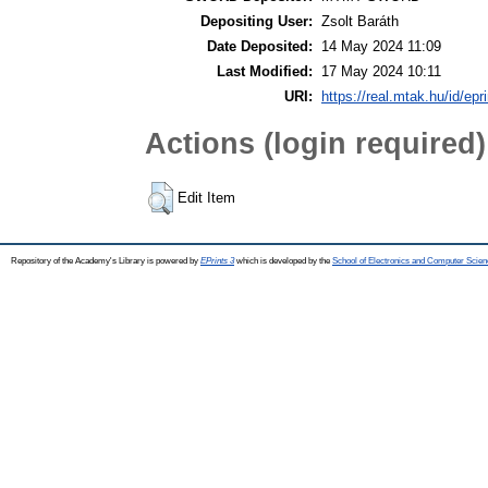
Depositing User:
Zsolt Baráth
Date Deposited:
14 May 2024 11:09
Last Modified:
17 May 2024 10:11
URI:
https://real.mtak.hu/id/epr
Actions (login required)
Edit Item
Repository of the Academy's Library is powered by
EPrints 3
which is developed by the
School of Electronics and Computer Scien