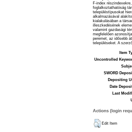
F-index részindexekre
foglalkoztathatóság tá
településtípusokat hie
alkalmazásával alakítot
kialakulásában a társa
illeszkedésének elemei
valamint gazdasági tén
megfelelően azonosítja 
peremet, az idősebb át
településeket. A szerz
Item T
Uncontrolled Keywo
Subje
SWORD Deposit
Depositing U
Date Deposi
Last Modif
Actions (login requ
Edit Item