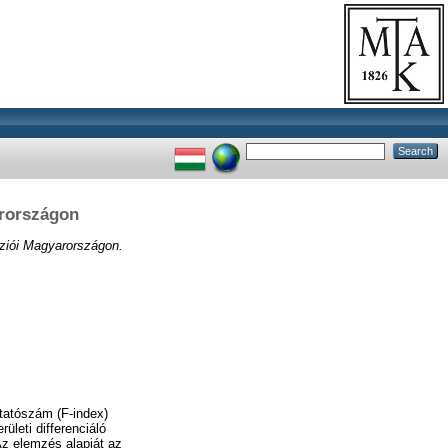
arországon
nziói Magyarországon.
utatószám (F-index)
ületi differenciáló
 Az elemzés alapját az