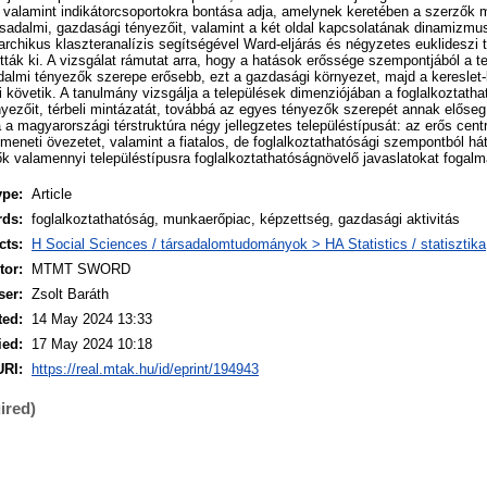
, valamint indikátorcsoportokra bontása adja, amelynek keretében a szerzők
rsadalmi, gazdasági tényezőit, valamint a két oldal kapcsolatának dinamizmus
rarchikus klaszteranalízis segítségével Ward-eljárás és négyzetes euklideszi 
ták ki. A vizsgálat rámutat arra, hogy a hatások erőssége szempontjából a ter
dalmi tényezők szerepe erősebb, ezt a gazdasági környezet, majd a kereslet-
 követik. A tanulmány vizsgálja a települések dimenziójában a foglalkoztatha
yezőit, térbeli mintázatát, továbbá az egyes tényezők szerepét annak előse
a magyarországi térstruktúra négy jellegzetes településtípusát: az erős centr
meneti övezetet, valamint a fiatalos, de foglalkoztathatósági szempontból há
ők valamennyi településtípusra foglalkoztathatóságnövelő javaslatokat foga
ype:
Article
rds:
foglalkoztathatóság, munkaerőpiac, képzettség, gazdasági aktivitás
cts:
H Social Sciences / társadalomtudományok > HA Statistics / statisztika
or:
MTMT SWORD
ser:
Zsolt Baráth
ted:
14 May 2024 13:33
ied:
17 May 2024 10:18
URI:
https://real.mtak.hu/id/eprint/194943
ired)