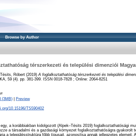
Browse by Author
oztathatóság térszerkezeti és települési dimenziói Magy
Tésits, Róbert
(2019)
A foglalkoztathatóság térszerkezeti és települési dime
 59 (4). pp. 381-399. ISSN 0018-7828 ; Online: 2064-8251
df
d (3MB)
|
Preview
oi.org/10.15196/TS590402
y egy, a korábbiakban kidolgozott (Alpek–Tésits 2019) foglalkoztathatósági m
zze a társadalmi és a gazdasági környezet foglalkoztathatóságra gyakorolt ter
árja a településstruktúra főbb típusait, azonosítsa annak jellegzetes elemeit.