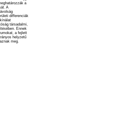
 meghatározzák a
át. A
távolság
ületi differenciák
kínálat
tóság társadalmi,
gítésében. Ennek
umokat, a fejlett
trányos helyzetű
lmaznak meg.