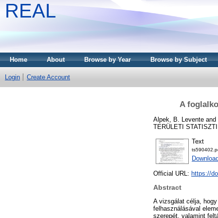
REAL
Home
About
Browse by Year
Browse by Subject
Login
Create Account
A foglalk
Alpek, B. Levente
and
TERÜLETI STATISZTIKA,
Text
ts590402.p
Downloa
Official URL:
https://d
Abstract
A vizsgálat célja, hog
felhasználásával eleme
szerepét, valamint felt