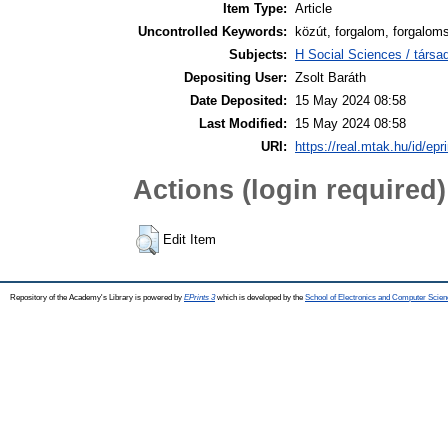
Item Type:
Article
Uncontrolled Keywords:
közút, forgalom, forgalo
Subjects:
H Social Sciences / társa
Depositing User:
Zsolt Baráth
Date Deposited:
15 May 2024 08:58
Last Modified:
15 May 2024 08:58
URI:
https://real.mtak.hu/id/epr
Actions (login required)
Edit Item
Repository of the Academy's Library is powered by
EPrints 3
which is developed by the
School of Electronics and Computer Scien