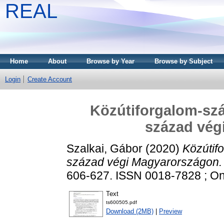
REAL
Home
About
Browse by Year
Browse by Subject
Login
Create Account
Közútiforgalom-szám
század vég
Szalkai, Gábor
(2020)
Közútifo
század végi Magyarországon.
606-627. ISSN 0018-7828 ; On
Text
ts600505.pdf
Download (2MB)
|
Preview