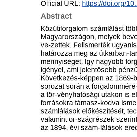
Official URL:
https://doi.org/
Abstract
Közútiforgalom-számlálást tö
Magyarországon, melyek beve
ve-zettek. Felismerték ugyani
határozza meg az útkarban-ta
mennyiségét, így nagyobb forg
igényel, ami jelentősebb pénz
Következés-képpen az 1869-ben
sorozat során a forgalomméré-
a tör-vényhatósági utakon is e
forrásokra támasz-kodva ismert
számlálások előkészítését, techn
valamint or-szágrészek szerint
az 1894. évi szám-lálások ere