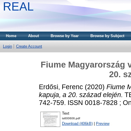
REAL
Home
About
Browse by Year
Browse by Subject
Login
Create Account
Fiume Magyarország vil
20. s
Erdősi, Ferenc
(2020)
Fiume M
kapuja, a 20. század elején.
TE
742-759. ISSN 0018-7828 ; On
Text
ts600606.pdf
Download (406kB)
|
Preview