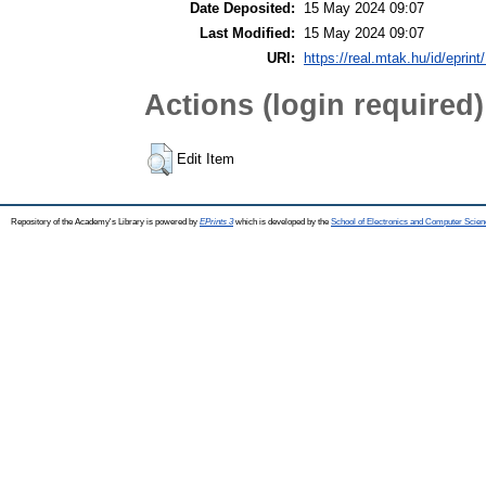
Date Deposited:
15 May 2024 09:07
Last Modified:
15 May 2024 09:07
URI:
https://real.mtak.hu/id/eprin
Actions (login required)
Edit Item
Repository of the Academy's Library is powered by
EPrints 3
which is developed by the
School of Electronics and Computer Scien