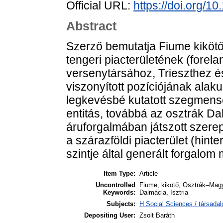
Official URL:
https://doi.org/
Abstract
Szerző bemutatja Fiume kiköt
tengeri piacterületének (forelan
versenytársához, Trieszthez é
viszonyított pozíciójának alak
legkevésbé kutatott szegmense
entitás, továbbá az osztrák Da
áruforgalmában játszott szer
a szárazföldi piacterület (hinter
szintje által generált forgalo
Item Type:
Article
Uncontrolled
Fiume, kikötő, Osztrák–Magya
Keywords:
Dalmácia, Isztria
Subjects:
H Social Sciences / társadal
Depositing User:
Zsolt Baráth