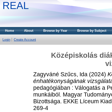
REAL
Home
About
Browse by Year
Browse by Subject
Login
Create Account
Középiskolás di
v
Zagyváné Szűcs, Ida
(2024)
K
énhatékonyságának vizsgálata
pedagógiában : Válogatás a Pe
munkáiból. Magyar Tudományos
Bizottsága. EKKE Líceum Kiad
269-4