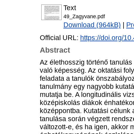
Text
49_Zagyvane.pdf
Download (964kB)
|
Pr
Official URL:
https://doi.org/1
Abstract
Az élethosszig történő tanulás 
való képesség. Az oktatási f
feladata a tanulók önszabályoz
tanulmány egy nagyobb kutatá
mutatja be. A longitudinális viz
középiskolás diákok énhatéko
középpontba. Kutatási célunk az
tanulása során végzett rends
változott-e, és ha igen, akkor