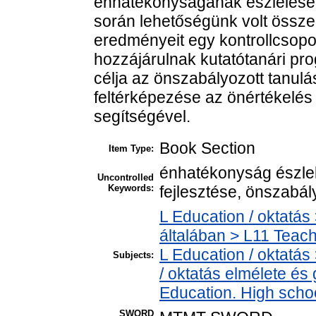
énhatékonyságának észlelése.
során lehetőségünk volt összeh
eredményeit egy kontrollcsop
hozzájárulnak kutatótanári p
célja az önszabályozott tanulá
feltérképezése az önértékelés
segítségével.
Book Section
Item Type:
énhatékonyság észlel
Uncontrolled
Keywords:
fejlesztése, önszabál
L Education / oktatás
általában > L11 Teac
L Education / oktatás
Subjects:
/ oktatás elmélete é
Education. High scho
SWORD