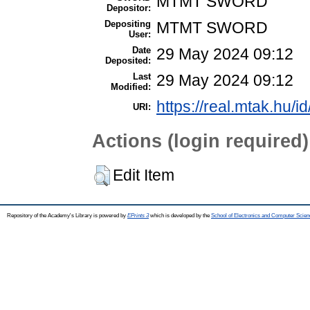
MTMT SWORD
Depositor:
Depositing
MTMT SWORD
User:
Date
29 May 2024 09:12
Deposited:
Last
29 May 2024 09:12
Modified:
https://real.mtak.hu/i
URI:
Actions (login required)
Edit Item
Repository of the Academy's Library is powered by
EPrints 3
which is developed by the
School of Electronics and Computer Scien