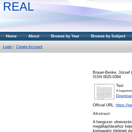
REAL
Home
About
Browse by Year
Browse by Subject
Login
Create Account
Brauer-Benke, József
ISSN 0025-0384
Text
A hagszeret
Downloa
Official URL:
https://
Abstract
A hangszer- elnevezése
megállapításaihoz kép
komparatív történeti é