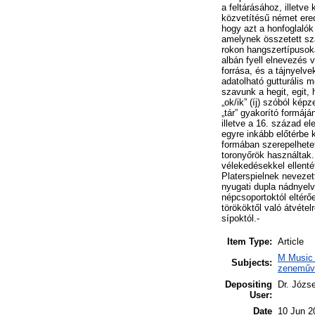
a feltárásához, illetv
közvetítésű német ered
hogy azt a honfoglalók
amelynek összetett sz
rokon hangszertípusok
albán fyell elnevezés 
forrása, és a tájnyelv
adatolható gutturális 
szavunk a hegit, egit,
„ok/ik” (íj) szóból képz
„tár” gyakorító formájá
illetve a 16. század e
egyre inkább előtérbe 
formában szerepelhetet
toronyőrök használtak.
vélekedésekkel ellenté
Platerspielnek nevezet
nyugati dupla nádnyelv
népcsoportoktól eltérő
törököktől való átvéte
sípoktól.-
Item Type:
Article
M Music 
Subjects:
zeneműve
Depositing
Dr. Józs
User:
Date
10 Jun 2