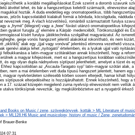
e kiegészíthetik a korábbi megállapításokat.Ezek szerint a doromb szavunk sz
etű átvétel lehet, és bár a hangszertípus keletről származik, elnevezése ala
 magukkal hozták. A duda eredetileg egy onomatopoetikus, több hangszertípust
avas, jelzős kapcsolatából kialakult formái a bőrduda, köcsögduda, nádduda
at neveznek meg. A vlach közvetítésű, románból származtatott furulya szav
vagy a „frymë” (lélegzet) vagy a „feee” fúvást utánzó onomatopoetikus kifejez
ekben gyakori furugla „g” elemére a Kárpát- medencéből, Törökországból és És
mormogással kísért furulya- játéktechnika szolgálhat magyarázatul. Az ismere
 higheghe, geige vonós hangszert jelentő alakokkal rokonítható, és nem kizárt
ett „okli/iklij” alak egy „íjjal vagy vonóval” jelentésű etimonra vezethető vissz
nak igenévi alakja lehet „nyitogató” értelemben, és a lyukak ujjal való nyitásár
leji felbukkanása a latin–magyar szótárakban annak köszönhető, hogy a reform
kerülnek a magyar kifejezések, mert ez a hangszertípus korábban valószínűle
t, és egy olyan dupla nádnyelves síptípust jelenthetett, amelyet a tüzet és e
 Ehhez kapcsolódóan az „Ascaula-Taragato syp” latin–magyar szótári alak, a
tben, nem a mai értelemben vett duda típusú hangszert jelentett, hanem egy 
t, magyar nyelvterületen szélesebb körben sosem elterjedt, hamar kihalt hóly
es síptípusok elterjedéséhez is hozzájárulhatott. Ennek köszönhető, hogy a t
en a 17. század közepén megjelenő zurna nyelvsíp elnevezését nem vettük át
lre utalva töröksípnak neveztük, így megkülönböztetve azt a nyugatról érkező
and Books on Music / zene, szövegkönyvek, kották > ML Literature of music
k > ML128.H6 Music and musicology, history of music / Zene, zenetudomán
ef Brauer-Benke
024 07:31