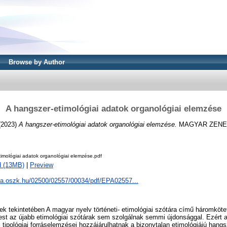
Browse by Author
A hangszer-etimológiai adatok organológiai elemzése
(2023)
A hangszer-etimológiai adatok organológiai elemzése.
MAGYAR ZENE, 6
imológiai adatok organológiai elemzése.pdf
d (13MB)
|
Preview
epa.oszk.hu/02500/02557/00034/pdf/EPA02557...
k tekintetében A magyar nyelv történeti- etimológiai szótára című háromköt
est az újabb etimológiai szótárak sem szolgálnak semmi újdonsággal. Ezért a
s tipológiai forráselemzései hozzájárulhatnak a bizonytalan etimológiájú han