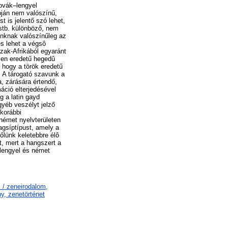
lovák–lengyel
pján nem valószínű,
 is jelentő szó lehet,
 stb. különböző, nem
unknak valószínűleg az
és lehet a végsô
zak-Afrikából egyaránt
tlen eredetű hegedû
, hogy a török eredetű
a. A tárogató szavunk a
a, zárására értendő,
áció elterjedésével
g a latin gayd
gyéb veszélyt jelző
 korábbi
német nyelvterületen
agsíptípust, amely a
őlünk keletebbre élô
, mert a hangszert a
 lengyel és német
 / zeneirodalom,
y, zenetörténet