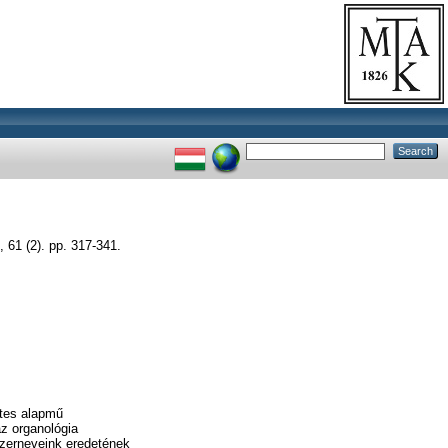
1 (2). pp. 317-341.
etes alapmű
z organológia
gszerneveink eredetének