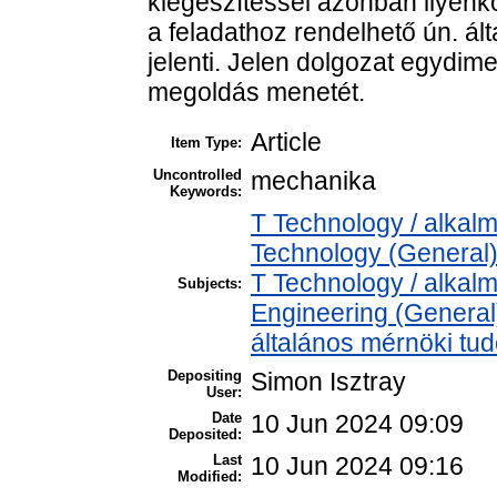
kiegészítéssel azonban ilyenk
a feladathoz rendelhető ún. ált
jelenti. Jelen dolgozat egydim
megoldás menetét.
Article
Item Type:
Uncontrolled
mechanika
Keywords:
T Technology / alkal
Technology (General)
T Technology / alkal
Subjects:
Engineering (General)
általános mérnöki t
Depositing
Simon Isztray
User:
Date
10 Jun 2024 09:09
Deposited:
Last
10 Jun 2024 09:16
Modified: