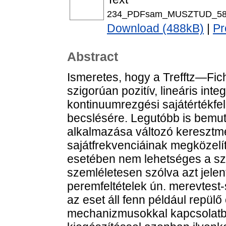
234_PDFsam_MUSZTUD_58.
Download (488kB)
|
Pr
Abstract
Ismeretes, hogy a Trefftz—Fi
szigorúan pozitív, lineáris inte
kontinuumrezgési sajátértékfel
becslésére. Legutóbb is bemut
alkalmazása változó keresztme
sajátfrekvenciáinak megközelí
esetében nem lehetséges a szig
szemléletesen szólva azt jelen
peremfeltételek ún. merevtest
az eset áll fenn például repül
mechanizmusokkal kapcsolatban