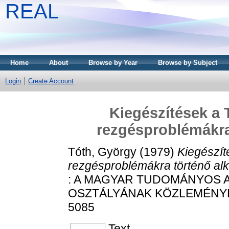
REAL
Home
About
Browse by Year
Browse by Subject
Login
Create Account
Kiegészítések a 
rezgésproblémákra
Tóth, György
(1979)
Kiegészít
rezgésproblémákra történő al
: A MAGYAR TUDOMÁNYOS 
OSZTÁLYÁNAK KÖZLEMÉNYEI, 5
5085
Text