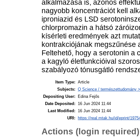
alkalmazása is, azonos effekt
nagyobb koncentrációt kell alk
iproniazid és LSD serotoninsze
chlorpromazin a hátsó záróizom
kísérleti eredmények azt muta
kontrakciójának megszűnése a
Feltehető, hogy a serotonin a 
a kagyló életfunkcióival szoro
szabályozó tónusgátló rendsze
Item Type:
Article
Subjects:
Q Science / természettudomány > 
Depositing User:
Edina Fejős
Date Deposited:
16 Jun 2024 11:44
Last Modified:
16 Jun 2024 11:44
URI:
https://real.mtak.hu/id/eprint/1975
Actions (login required)