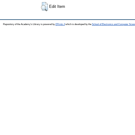
Edit Item
Repository of the Academy's Library is powered by
EPrints 3
which is developed by the
School of Electronics and Computer Scien