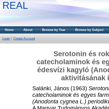
REAL
Home
About
Browse by Year
Browse by Subject
Login
Create Account
Serotonin és rok
catecholaminok és e
édesvízi kagyló (Ano
aktivitásának 
Salánki, János
(1963)
Serotoni
catecholaminok és egyes farm
(Anodonta cygnea L.) periodik
A Magyar Tudományos Akadémia