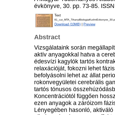
évkönyve, 30. pp. 73-85. ISS
Text
81_cut_MTA_TihanyiBiologiaiKutIntEvkonyve_30.p
Download (10MB)
|
Preview
Abstract
Vizsgálataink során megállapít
aktív anyagokkal hatva a cerebr
édesvízi kagylók tartós kontr
relaxációját, fokozni lehet fáz
befolyásolni lehet az állat peri
rokonvegyületei cerebrális gan
tartós tónusos összehúzódásb
Koncentrációtól függően hossz
ezen anyagok a záróizom fázis
Lényegében hasonló, aktiváló h