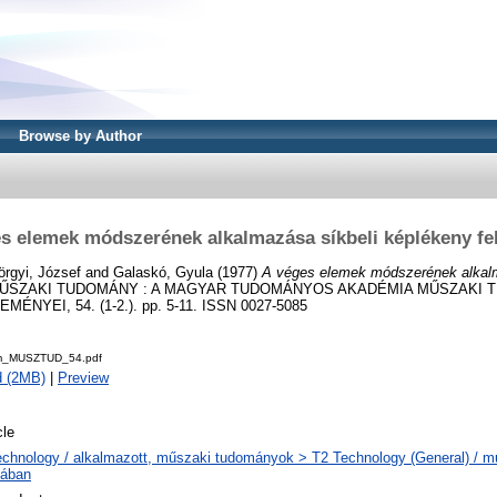
Browse by Author
s elemek módszerének alkalmazása síkbeli képlékeny fe
rgyi, József
and
Galaskó, Gyula
(1977)
A véges elemek módszerének alkalm
ŰSZAKI TUDOMÁNY : A MAGYAR TUDOMÁNYOS AKADÉMIA MŰSZAKI
NYEI, 54. (1-2.). pp. 5-11. ISSN 0027-5085
m_MUSZTUD_54.pdf
d (2MB)
|
Preview
cle
echnology / alkalmazott, műszaki tudományok > T2 Technology (General) / 
lában