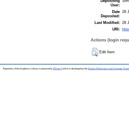
Depositing
Sim
User:
Date
28 
Deposited:
Last Modified:
28 
URI:
http
Actions (login requ
Edit Item
Repository of the Academy's Library is powered by
EPrints 3
which is developed by the
School of Electronics and Computer Scien