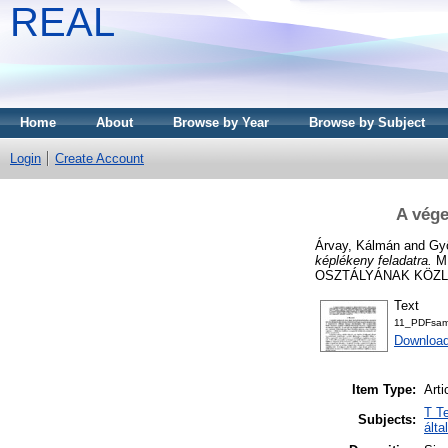
REAL
Home
About
Browse by Year
Browse by Subject
Login
Create Account
A vége
Árvay, Kálmán
and
Gyö
képlékeny feladatra.
M
OSZTÁLYÁNAK KÖZLEMÉ
Text
11_PDFsa
Downloa
Item Type:
Arti
T T
Subjects:
álta