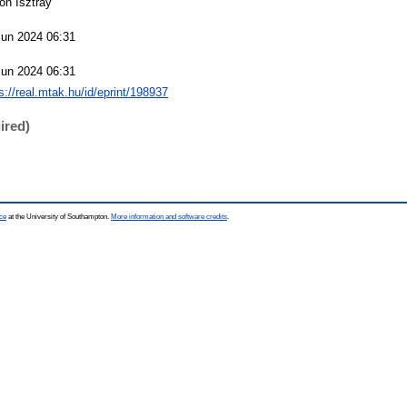
on Isztray
Jun 2024 06:31
Jun 2024 06:31
s://real.mtak.hu/id/eprint/198937
ired)
ce
at the University of Southampton.
More information and software credits
.