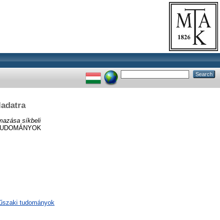
ladatra
azása síkbeli
 TUDOMÁNYOK
műszaki tudományok