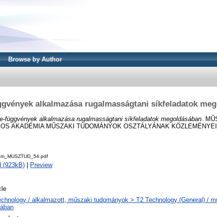
Browse by Author
ggvények alkalmazása rugalmasságtani síkfeladatok me
ne-függvények alkalmazása rugalmasságtani síkfeladatok megoldásában.
MŰS
 AKADÉMIA MŰSZAKI TUDOMÁNYOK OSZTÁLYÁNAK KÖZLEMÉNYEI, 54. 
am_MUSZTUD_54.pdf
 (923kB)
|
Preview
cle
echnology / alkalmazott, műszaki tudományok > T2 Technology (General) / 
lában