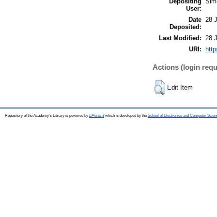
Depositing
Sim
User:
Date
28 
Deposited:
Last Modified:
28 
URI:
http
Actions (login requ
Edit Item
Repository of the Academy's Library is powered by
EPrints 3
which is developed by the
School of Electronics and Computer Scien