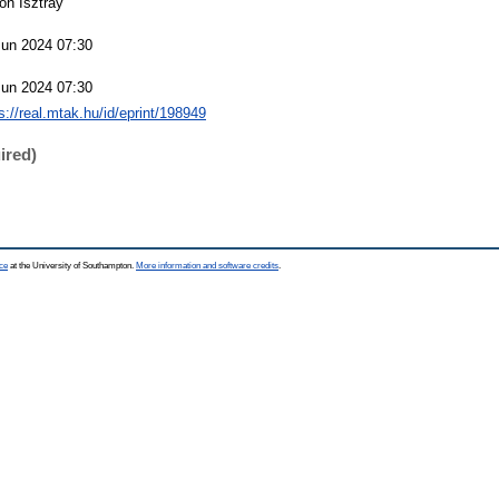
on Isztray
Jun 2024 07:30
Jun 2024 07:30
s://real.mtak.hu/id/eprint/198949
ired)
ce
at the University of Southampton.
More information and software credits
.