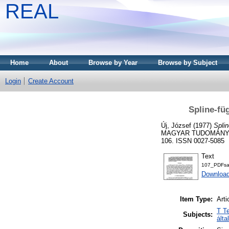
REAL
Home
About
Browse by Year
Browse by Subject
Login
Create Account
Spline-fü
Új, József
(1977)
Spli
MAGYAR TUDOMÁNYOS
106. ISSN 0027-5085
Text
107_PDFs
Download
Item Type:
Arti
T T
Subjects:
álta